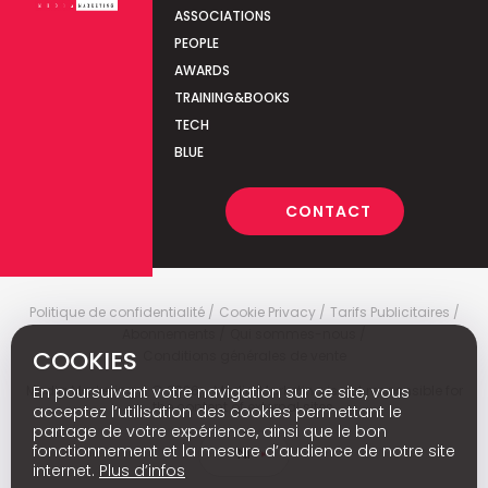
ASSOCIATIONS
PEOPLE
AWARDS
TRAINING&BOOKS
TECH
BLUE
CONTACT
Politique de confidentialité
Cookie Privacy
Tarifs Publicitaires
Abonnements
Qui sommes-nous
COOKIES
Conditions générales de vente
En poursuivant votre navigation sur ce site, vous
Media Marketing
c
© 2026 - Media Marketing is not responsible for
the content of external sites.
acceptez l’utilisation des cookies permettant le
partage de votre expérience, ainsi que le bon
fonctionnement et la mesure d’audience de notre site
Nl
internet.
Plus d’infos