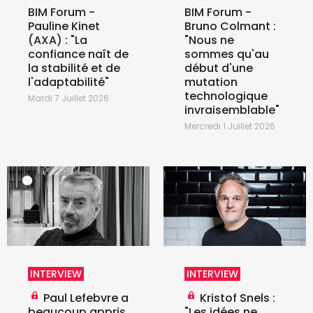
BIM Forum -
BIM Forum -
Pauline Kinet
Bruno Colmant :
(AXA) : "La
"Nous ne
confiance naît de
sommes qu'au
la stabilité et de
début d'une
l'adaptabilité"
mutation
technologique
Mardi 7 Juillet 2026
invraisemblable"
Mercredi 1 Juillet 2026
INTERVIEW
INTERVIEW
Paul Lefebvre a
Kristof Snels :
beaucoup appris
"Les idées ne