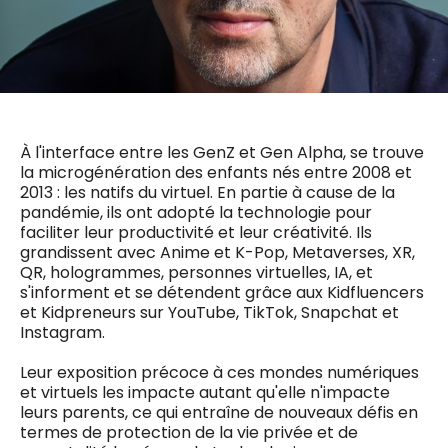
0498 88 64 89
f.bouchar@mm.be
VALIDER
NOTRE CONTENU DIGITAL :
Chief Editor
Griet Byl
0475 97 12 57
Freemium
g.byl@mm.be
Daily
access
À l'interface entre les GenZ et Gen Alpha, se trouve
la microgénération des enfants nés entre 2008 et
5 x week
MM e - News
Chief Editor
2013 : les natifs du virtuel. En partie à cause de la
1 x week
MM Brunch
Damien Lemaire
pandémie, ils ont adopté la technologie pour
1 x week
MM Tech
0477 37 31 65
faciliter leur productivité et leur créativité. Ils
MM Best of
10 x year
d.lemaire@mm.be
grandissent avec Anime et K-Pop, Metaverses, XR,
Research
QR, hologrammes, personnes virtuelles, IA, et
10 x year
MM Blue
s'informent et se détendent grâce aux Kidfluencers
MM Magazine
4 x year
et Kidpreneurs sur YouTube, TikTok, Snapchat et
(digital)
Instagram.
Leur exposition précoce à ces mondes numériques
Des questions ?
et virtuels les impacte autant qu'elle n'impacte
leurs parents, ce qui entraîne de nouveaux défis en
termes de protection de la vie privée et de