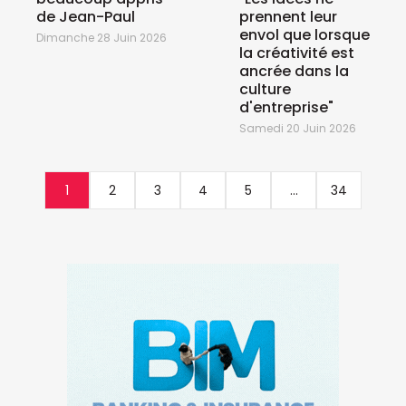
de Jean-Paul
prennent leur
envol que lorsque
Dimanche 28 Juin 2026
la créativité est
ancrée dans la
culture
d'entreprise"
Samedi 20 Juin 2026
1
2
3
4
5
...
34