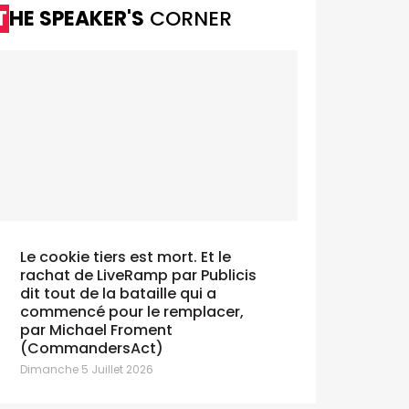
THE SPEAKER'S
CORNER
Mediafin passe au crible le Thought
Berger,
Leadership
Le cookie tiers est mort. Et le
l'UBA Tren
rachat de LiveRamp par Publicis
compléme
eudi 9 Avril 2026
dit tout de la bataille qui a
nos intera
commencé pour le remplacer,
Dimanche 29
par Michael Froment
(CommandersAct)
Dimanche 5 Juillet 2026