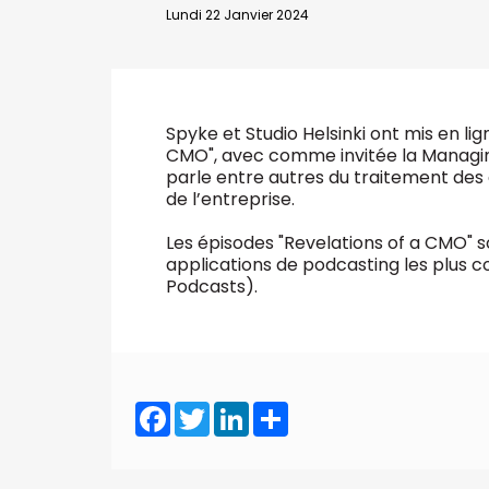
VALIDER
Lundi 22 Janvier 2024
Abonnement d’entreprise
Spyke et Studio Helsinki ont mis en li
CMO", avec comme invitée la Managing
parle entre autres du traitement des 
de l’entreprise.
Les épisodes "Revelations of a CMO" s
applications de podcasting les plus c
Podcasts).
Facebook
Twitter
LinkedIn
Share