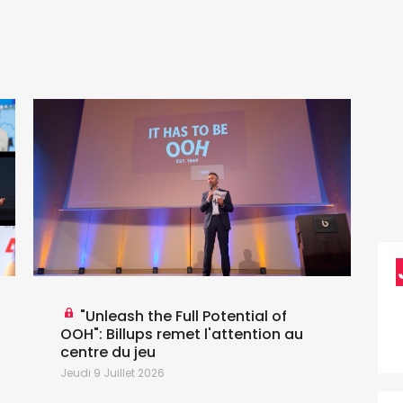
L
M
P
é
p
é
e
"Unleash the Full Potential of
OOH": Billups remet l'attention au
centre du jeu
Jeudi 9 Juillet 2026