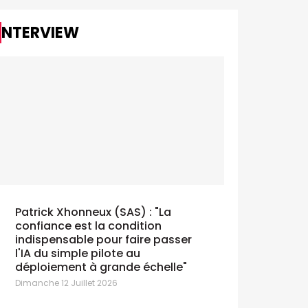
INTERVIEW
Aurélie R
SPEAKER
conversat
SXSW: Chère Tara, par Danny
Jeudi 19 Mar
Devriendt (Omnicom Media)
amedi 21 Mars 2026
Patrick Xhonneux (SAS) : "La
confiance est la condition
indispensable pour faire passer
l'IA du simple pilote au
déploiement à grande échelle"
Dimanche 12 Juillet 2026