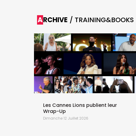
ARCHIVE
/ TRAINING&BOOKS
de
nce
 cinq
ront entre
Les Cannes Lions publient leur
Wrap-Up
Dimanche 12 Juillet 2026