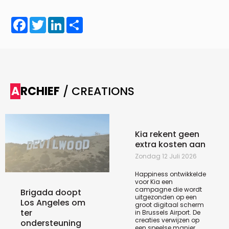
Facebook
Twitter
LinkedIn
Share
ARCHIEF
/ CREATIONS
Kia rekent geen
extra kosten aan
Zondag 12 Juli 2026
Happiness ontwikkelde
voor Kia een
campagne die wordt
Brigada doopt
uitgezonden op een
Los Angeles om
groot digitaal scherm
ter
in Brussels Airport. De
creaties verwijzen op
ondersteuning
een speelse manier