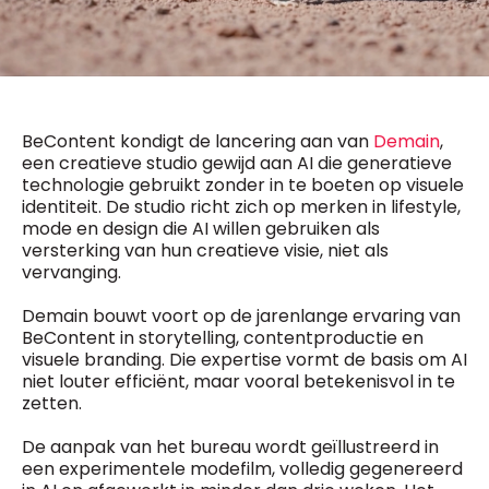
General Manager
Fred Bouchar
0498 88 64 89
BEVESTIGEN
f.bouchar@mm.be
Freemium
Chief Editor
Daily
access
BeContent kondigt de lancering aan van
Demain
,
Griet Byl
5 x week
MM e - News
een creatieve studio gewijd aan AI die generatieve
0475 97 12 57
1 x week
MM Brunch
g.byl@mm.be
technologie gebruikt zonder in te boeten op visuele
1 x week
MM Tech
identiteit. De studio richt zich op merken in lifestyle,
MM Best of
mode en design die AI willen gebruiken als
Chief Editor
10 x year
Research
versterking van hun creatieve visie, niet als
Damien Lemaire
vervanging.
10 x year
MM Blue
0477 37 31 65
MM Magazine
d.lemaire@mm.be
4 x year
Demain bouwt voort op de jarenlange ervaring van
(digital)
BeContent in storytelling, contentproductie en
visuele branding. Die expertise vormt de basis om AI
niet louter efficiënt, maar vooral betekenisvol in te
Vragen ?
zetten.
De aanpak van het bureau wordt geïllustreerd in
een experimentele modefilm, volledig gegenereerd