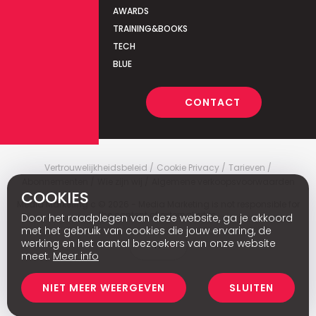
AWARDS
TRAINING&BOOKS
TECH
BLUE
CONTACT
Vertrouwelijkheidsbeleid
Cookie Privacy
Tarieven
Abonnementen
Wie zijn wij
Algemene verkoopsvoorwaarden
COOKIES
Media Marketing
c
© 2026 - Media Marketing is not responsible for
the content of external sites.
Door het raadplegen van deze website, ga je akkoord
met het gebruik van cookies die jouw ervaring, de
werking en het aantal bezoekers van onze website
Fr
meet.
Meer info
NIET MEER WEERGEVEN
SLUITEN