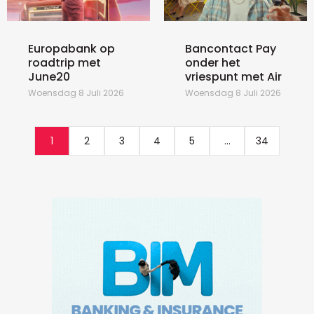
Europabank op
Bancontact Pay
roadtrip met
onder het
June20
vriespunt met Air
Woensdag 8 Juli 2026
Woensdag 8 Juli 2026
1
2
3
4
5
...
34