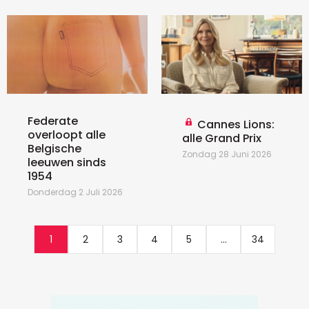
Federate
Cannes Lions:
overloopt alle
alle Grand Prix
Belgische
Zondag 28 Juni 2026
leeuwen sinds
1954
Donderdag 2 Juli 2026
1
2
3
4
5
...
34