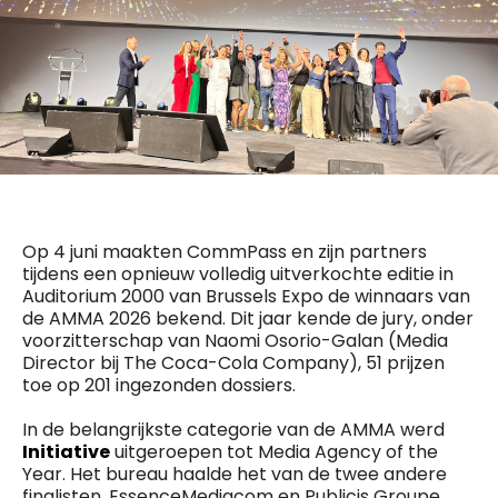
General Manager
Fred Bouchar
0498 88 64 89
BEVESTIGEN
f.bouchar@mm.be
Freemium
Chief Editor
Daily
access
Griet Byl
5 x week
MM e - News
0475 97 12 57
1 x week
MM Brunch
g.byl@mm.be
1 x week
MM Tech
MM Best of
Chief Editor
10 x year
Op 4 juni maakten CommPass en zijn partners
Research
Damien Lemaire
tijdens een opnieuw volledig uitverkochte editie in
10 x year
MM Blue
0477 37 31 65
Auditorium 2000 van Brussels Expo de winnaars van
MM Magazine
d.lemaire@mm.be
4 x year
de AMMA 2026 bekend. Dit jaar kende de jury, onder
(digital)
voorzitterschap van Naomi Osorio-Galan (Media
Director bij The Coca-Cola Company), 51 prijzen
toe op 201 ingezonden dossiers.
Vragen ?
In de belangrijkste categorie van de AMMA werd
Initiative
uitgeroepen tot Media Agency of the
Year. Het bureau haalde het van de twee andere
finalisten, EssenceMediacom en Publicis Groupe.