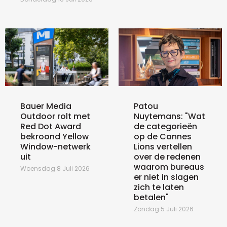
Bauer Media
Patou
Outdoor rolt met
Nuytemans: "Wat
Red Dot Award
de categorieën
bekroond Yellow
op de Cannes
Window-netwerk
Lions vertellen
uit
over de redenen
waarom bureaus
Woensdag 8 Juli 2026
er niet in slagen
zich te laten
betalen"
Zondag 5 Juli 2026