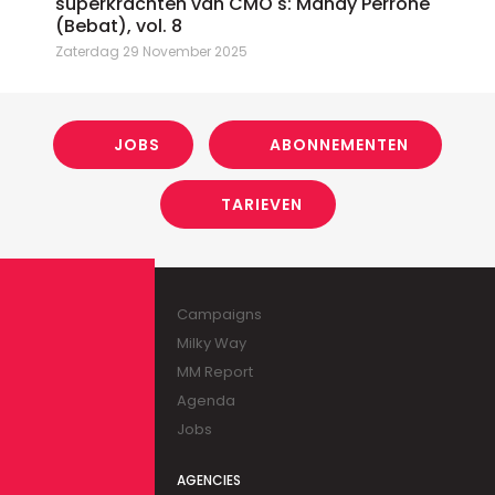
superkrachten van CMO's: Mandy Perrone
(Bebat), vol. 8
Zaterdag 29 November 2025
JOBS
ABONNEMENTEN
TARIEVEN
Campaigns
Milky Way
MM Report
Agenda
Jobs
AGENCIES