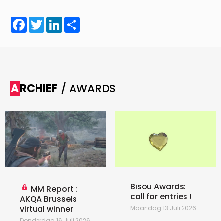
Facebook
Twitter
LinkedIn
Share
ARCHIEF
/ AWARDS
Bisou Awards:
MM Report :
call for entries !
AKQA Brussels
virtual winner
Maandag 13 Juli 2026
Donderdag 16 Juli 2026