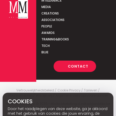
INTELLIGENCE
MEDIA
CREATIONS
ASSOCIATIONS
PEOPLE
AWARDS
TRAINING&BOOKS
TECH
BLUE
CONTACT
Vertrouwelijkheidsbeleid
Cookie Privacy
Tarieven
Abonnementen
Wie zijn wij
Algemene verkoopsvoorwaarden
COOKIES
Media Marketing
c
© 2026 - Media Marketing is not responsible for
the content of external sites.
Door het raadplegen van deze website, ga je akkoord
met het gebruik van cookies die jouw ervaring, de