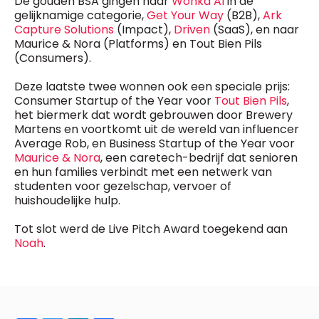
De gouden BSA gingen naar
Wonka AI
in de
General Manager
gelijknamige categorie,
Get Your Way
(B2B),
Ark
Fred Bouchar
Capture Solutions
(Impact),
Driven
(SaaS), en naar
0498 88 64 89
BEVESTIGEN
Maurice & Nora (Platforms) en Tout Bien Pils
f.bouchar@mm.be
(Consumers).
Freemium
Chief Editor
Daily
Deze laatste twee wonnen ook een speciale prijs:
access
Griet Byl
Consumer Startup of the Year voor
Tout Bien Pils
,
5 x week
MM e - News
0475 97 12 57
het biermerk dat wordt gebrouwen door Brewery
1 x week
MM Brunch
g.byl@mm.be
Martens en voortkomt uit de wereld van influencer
1 x week
MM Tech
Average Rob, en Business Startup of the Year voor
MM Best of
Chief Editor
10 x year
Maurice & Nora
, een caretech-bedrijf dat senioren
Research
Damien Lemaire
en hun families verbindt met een netwerk van
10 x year
MM Blue
0477 37 31 65
studenten voor gezelschap, vervoer of
MM Magazine
d.lemaire@mm.be
4 x year
huishoudelijke hulp.
(digital)
Tot slot werd de Live Pitch Award toegekend aan
Noah
.
Vragen ?