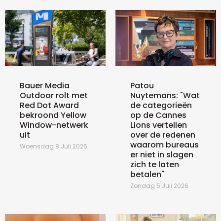
Bauer Media
Patou
Outdoor rolt met
Nuytemans: "Wat
Red Dot Award
de categorieën
bekroond Yellow
op de Cannes
Window-netwerk
Lions vertellen
uit
over de redenen
waarom bureaus
Woensdag 8 Juli 2026
er niet in slagen
zich te laten
betalen"
Zondag 5 Juli 2026