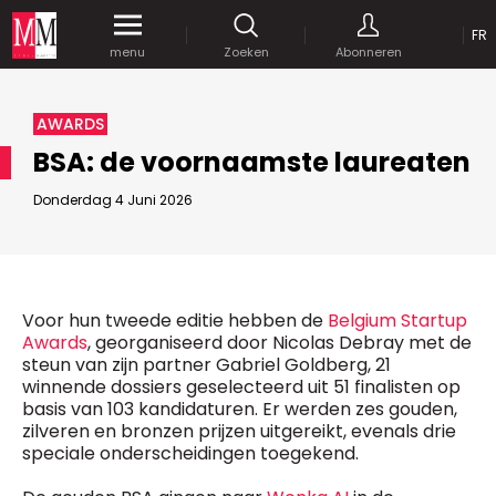
OP
FR
Krijg gedurende een maand
gratis
toegang
menu
Zoeken
Abonneren
tot al onze digitale content.
MEDIA MARKETING
AWARDS
MARCOM WORLD SRL
BSA: de voornaamste laureaten
Mix Brussels - Vorstlaan 25 bus 5
1160 Brussels - Belgïe
Donderdag 4 Juni 2026
JE WACHTWOORD VERSTUREN
selim@mm.be
E-mail :
info@mm.be
GEAVANCEERDE ZOEKOPTIES
SCHRIJF ONS
ZOEKEN
Voor hun tweede editie hebben de
Belgium Startup
VERVOEG ONS
Astuces :
Awards
, georganiseerd door Nicolas Debray met de
steun van zijn partner Gabriel Goldberg, 21
Gebruik
aanhalingstekens
("") rond de
Managing Director
winnende dossiers geselecteerd uit 51 finalisten op
zoektermen, zodat er op de exacte combinatie
Jean-Vianney Philippe
basis van 103 kandidaturen. Er werden zes gouden,
gezocht wordt.
Bedrijfsabonnement
0471 92 01 98
zilveren en bronzen prijzen uitgereikt, evenals drie
Gebruik het
plusteken (+)
tussen de zoektermen
jeanvianney@mm.be
speciale onderscheidingen toegekend.
als u op zoek wilt gaan naar artikels die één of
meerdere van deze woorden vermelden.