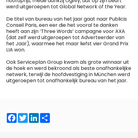
hoofdprijs, mede dankzij Ogilvy, dat op zijn beurt
General Manager
werd uitgeroepen tot Global Network of the Year.
Fred Bouchar
0498 88 64 89
BEVESTIGEN
De titel van bureau van het jaar gaat naar Publicis
f.bouchar@mm.be
Conseil Paris, een eer die het vooral te danken
heeft aan zijn ‘Three Words’ campagne voor AXA
Freemium
Chief Editor
Daily
(dat zelf werd uitgeroepen tot Adverteerder van
access
Griet Byl
het Jaar), waarmee het maar liefst vier Grand Prix
5 x week
MM e - News
0475 97 12 57
LIA won.
1 x week
MM Brunch
g.byl@mm.be
1 x week
MM Tech
Ook Serviceplan Group kwam als grote winnaar uit
MM Best of
Chief Editor
10 x year
de hoek en werd bekroond als beste onafhankelijke
Research
Damien Lemaire
netwerk, terwijl de hoofdvestiging in München werd
10 x year
MM Blue
0477 37 31 65
uitgeroepen tot onafhankelijk bureau van het jaar.
MM Magazine
d.lemaire@mm.be
4 x year
(digital)
Vragen ?
Facebook
Twitter
LinkedIn
Share