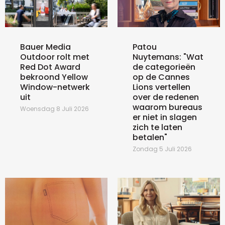
Bauer Media
Patou
Outdoor rolt met
Nuytemans: "Wat
Red Dot Award
de categorieën
bekroond Yellow
op de Cannes
Window-netwerk
Lions vertellen
uit
over de redenen
waarom bureaus
Woensdag 8 Juli 2026
er niet in slagen
zich te laten
betalen"
Zondag 5 Juli 2026