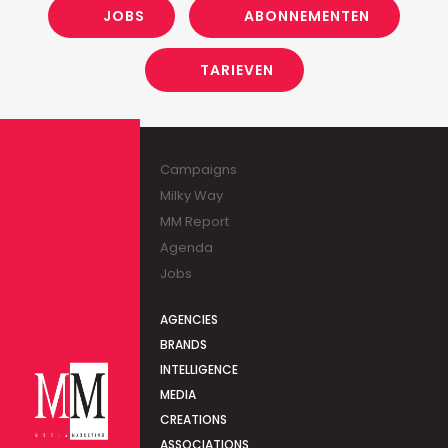
JOBS
ABONNEMENTEN
TARIEVEN
Campaigns
Milky Way
MM Report
Agenda
Jobs
AGENCIES
BRANDS
INTELLIGENCE
MEDIA
CREATIONS
ASSOCIATIONS