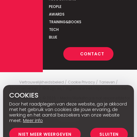
PEOPLE
AWARDS
TRAINING&BOOKS
TECH
BLUE
CONTACT
Vertrouwelijkheidsbeleid
Cookie Privacy
Tarieven
Abonnementen
Wie zijn wij
Algemene verkoopsvoorwaarden
COOKIES
Media Marketing
c
© 2026 - Media Marketing is not responsible for
the content of external sites.
Door het raadplegen van deze website, ga je akkoord
met het gebruik van cookies die jouw ervaring, de
werking en het aantal bezoekers van onze website
Fr
meet.
Meer info
NIET MEER WEERGEVEN
SLUITEN