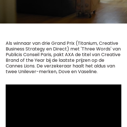
General Manager
Fred Bouchar
0498 88 64 89
BEVESTIGEN
f.bouchar@mm.be
Freemium
Chief Editor
Daily
access
Griet Byl
5 x week
MM e - News
0475 97 12 57
Als winnaar van drie Grand Prix (Titanium, Creative
1 x week
MM Brunch
g.byl@mm.be
Business Strategy en Direct) met 'Three Words' van
1 x week
MM Tech
Publicis Conseil Paris, pakt AXA de titel van Creative
MM Best of
Brand of the Year bij de laatste prijzen op de
Chief Editor
10 x year
Research
Cannes Lions. De verzekeraar haalt het aldus van
Damien Lemaire
10 x year
MM Blue
twee Unilever-merken, Dove en Vaseline.
0477 37 31 65
MM Magazine
d.lemaire@mm.be
4 x year
(digital)
Vragen ?