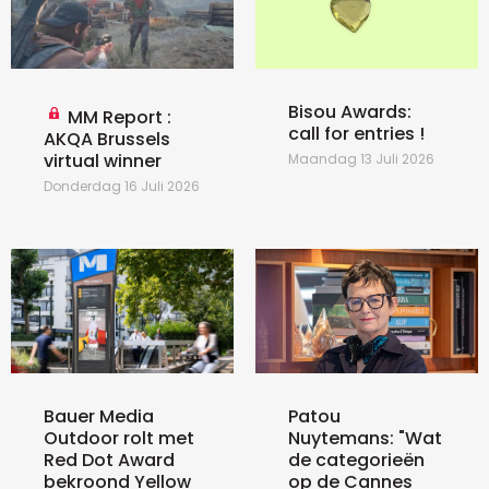
Bisou Awards:
MM Report :
call for entries !
AKQA Brussels
virtual winner
Maandag 13 Juli 2026
Donderdag 16 Juli 2026
Bauer Media
Patou
Outdoor rolt met
Nuytemans: "Wat
Red Dot Award
de categorieën
bekroond Yellow
op de Cannes