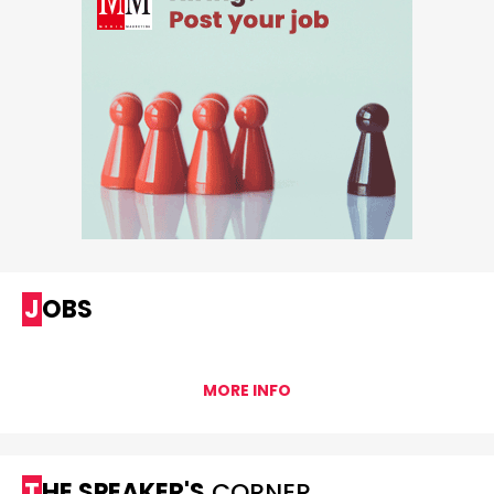
JOBS
MORE INFO
THE SPEAKER'S
CORNER