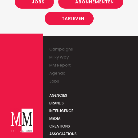
JOBS
ABONNEMENTEN
TARIEVEN
Campaigns
Milky Way
MM Report
Agenda
Jobs
AGENCIES
BRANDS
INTELLIGENCE
MEDIA
CREATIONS
ASSOCIATIONS