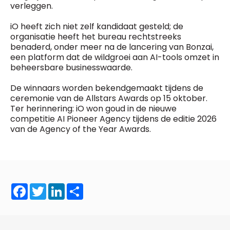
General Manager
verleggen.
Fred Bouchar
0498 88 64 89
iO heeft zich niet zelf kandidaat gesteld; de
BEVESTIGEN
f.bouchar@mm.be
organisatie heeft het bureau rechtstreeks
benaderd, onder meer na de lancering van Bonzai,
Freemium
Chief Editor
een platform dat de wildgroei aan AI-tools omzet in
Daily
access
Griet Byl
beheersbare businesswaarde.
5 x week
MM e - News
0475 97 12 57
1 x week
MM Brunch
g.byl@mm.be
De winnaars worden bekendgemaakt tijdens de
1 x week
MM Tech
ceremonie van de Allstars Awards op 15 oktober.
MM Best of
Ter herinnering: iO won goud in de nieuwe
Chief Editor
10 x year
Research
competitie AI Pioneer Agency tijdens de editie 2026
Damien Lemaire
10 x year
MM Blue
van de Agency of the Year Awards.
0477 37 31 65
MM Magazine
d.lemaire@mm.be
4 x year
(digital)
Vragen ?
Facebook
Twitter
LinkedIn
Share