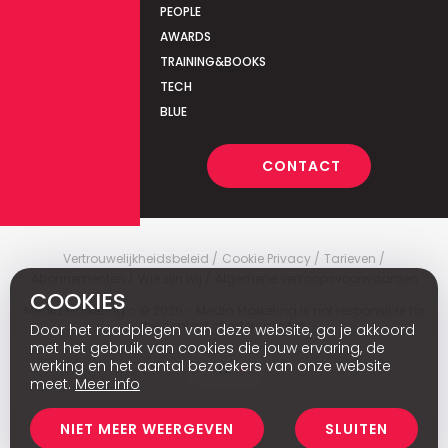
PEOPLE
AWARDS
TRAINING&BOOKS
TECH
BLUE
CONTACT
Vertrouwelijkheidsbeleid
Cookie Privacy
Tarieven
Abonnementen
Wie zijn wij
Algemene verkoopsvoorwaarden
COOKIES
Media Marketing
c
© 2026 - Media Marketing is not responsible for
the content of external sites.
Door het raadplegen van deze website, ga je akkoord
met het gebruik van cookies die jouw ervaring, de
werking en het aantal bezoekers van onze website
Fr
meet.
Meer info
NIET MEER WEERGEVEN
SLUITEN