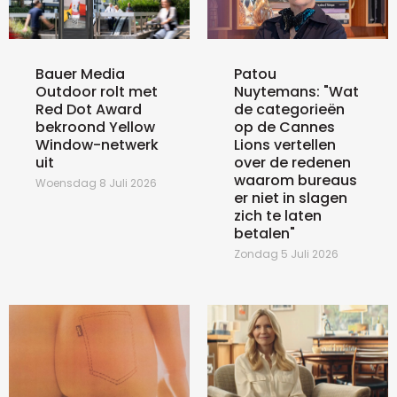
Bauer Media
Patou
Outdoor rolt met
Nuytemans: "Wat
Red Dot Award
de categorieën
bekroond Yellow
op de Cannes
Window-netwerk
Lions vertellen
uit
over de redenen
waarom bureaus
Woensdag 8 Juli 2026
er niet in slagen
zich te laten
betalen"
Zondag 5 Juli 2026