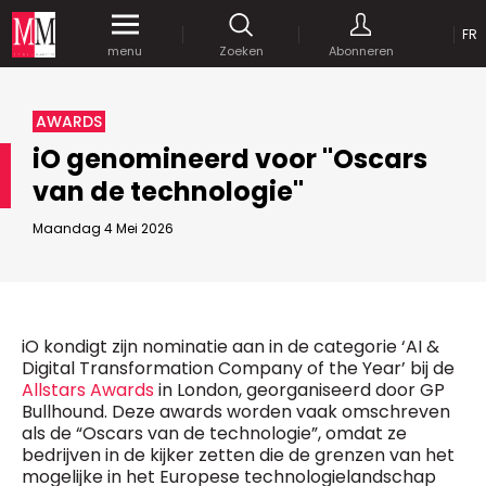
OP
FR
Krijg gedurende een maand
gratis
toegang
menu
Zoeken
Abonneren
tot al onze digitale content.
MEDIA MARKETING
AWARDS
MARCOM WORLD SRL
iO genomineerd voor "Oscars
Mix Brussels - Vorstlaan 25 bus 5
van de technologie"
1160 Brussels - Belgïe
JE WACHTWOORD VERSTUREN
selim@mm.be
E-mail :
info@mm.be
Maandag 4 Mei 2026
GEAVANCEERDE ZOEKOPTIES
SCHRIJF ONS
ZOEKEN
VERVOEG ONS
Astuces :
iO kondigt zijn nominatie aan in de categorie ‘AI &
Gebruik
aanhalingstekens
("") rond de
Digital Transformation Company of the Year’ bij de
Managing Director
zoektermen, zodat er op de exacte combinatie
Allstars Awards
in London, georganiseerd door GP
Jean-Vianney Philippe
gezocht wordt.
Bedrijfsabonnement
Bullhound. Deze awards worden vaak omschreven
0471 92 01 98
als de “Oscars van de technologie”, omdat ze
Gebruik het
plusteken (+)
tussen de zoektermen
jeanvianney@mm.be
bedrijven in de kijker zetten die de grenzen van het
als u op zoek wilt gaan naar artikels die één of
mogelijke in het Europese technologielandschap
meerdere van deze woorden vermelden.