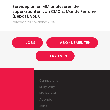
Serviceplan en MM analyseren de
superkrachten van CMO's: Mandy Perrone
(Bebat), vol. 8
Zaterdag 29 November 2025
JOBS
ABONNEMENTEN
TARIEVEN
Campaigns
Milky Way
MM Report
Agenda
Jobs