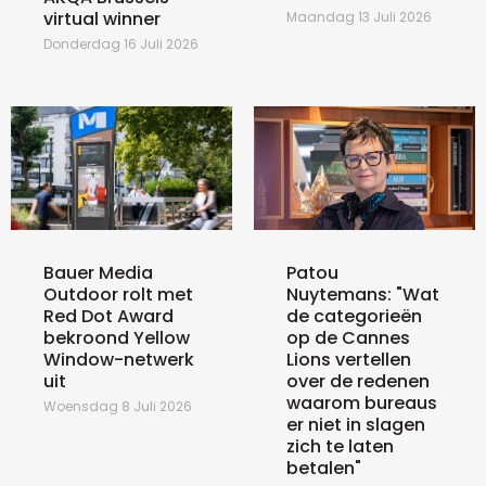
virtual winner
Maandag 13 Juli 2026
Donderdag 16 Juli 2026
Bauer Media
Patou
Outdoor rolt met
Nuytemans: "Wat
Red Dot Award
de categorieën
bekroond Yellow
op de Cannes
Window-netwerk
Lions vertellen
uit
over de redenen
waarom bureaus
Woensdag 8 Juli 2026
er niet in slagen
zich te laten
betalen"