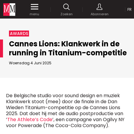
OP
FR
Krijg gedurende een maand
gratis
toegang
menu
Zoeken
Abonneren
tot al onze digitale content.
MEDIA MARKETING
AWARDS
MARCOM WORLD SRL
Cannes Lions: Klankwerk in de
Mix Brussels - Vorstlaan 25 bus 5
running in Titanium-competitie
1160 Brussels - Belgïe
JE WACHTWOORD VERSTUREN
selim@mm.be
E-mail :
info@mm.be
Woensdag 4 Juni 2025
GEAVANCEERDE ZOEKOPTIES
SCHRIJF ONS
ZOEKEN
VERVOEG ONS
Astuces :
De Belgische studio voor sound design en muziek
Gebruik
aanhalingstekens
("") rond de
Klankwerk stoot (mee) door de finale in de Dan
Managing Director
zoektermen, zodat er op de exacte combinatie
Wieden Titanium-competitie op de Cannes Lions
Jean-Vianney Philippe
gezocht wordt.
Bedrijfsabonnement
2025. Dat doet hij met de audio postproductie van
0471 92 01 98
’
The Athlete’s Code
’, een campagne van Ogilvy NY
Gebruik het
plusteken (+)
tussen de zoektermen
jeanvianney@mm.be
voor Powerade (The Coca-Cola Company).
als u op zoek wilt gaan naar artikels die één of
meerdere van deze woorden vermelden.