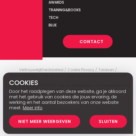
AWARDS
TRAINING&BOOKS
TECH
BLUE
CONTACT
Vertrouwelijkheidsbeleid
Cookie Privacy
Tarieven
Abonnementen
Wie zijn wij
Algemene verkoopsvoorwaarden
COOKIES
Media Marketing
c
© 2026 - Media Marketing is not responsible for
the content of external sites.
Door het raadplegen van deze website, ga je akkoord
met het gebruik van cookies die jouw ervaring, de
werking en het aantal bezoekers van onze website
Fr
meet.
Meer info
NIET MEER WEERGEVEN
SLUITEN