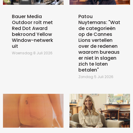
Bauer Media
Patou
Outdoor rolt met
Nuytemans: "Wat
Red Dot Award
de categorieën
bekroond Yellow
op de Cannes
Window-netwerk
Lions vertellen
uit
over de redenen
waarom bureaus
Woensdag 8 Juli 2026
er niet in slagen
zich te laten
betalen"
Zondag 5 Juli 2026