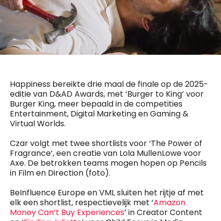
General Manager
Fred Bouchar
0498 88 64 89
BEVESTIGEN
f.bouchar@mm.be
Freemium
Chief Editor
Daily
access
Griet Byl
5 x week
MM e - News
0475 97 12 57
1 x week
MM Brunch
g.byl@mm.be
Happiness bereikte drie maal de finale op de 2025-
1 x week
MM Tech
editie van D&AD Awards, met ‘Burger to King’ voor
MM Best of
Burger King, meer bepaald in de competities
Chief Editor
10 x year
Research
Entertainment, Digital Marketing en Gaming &
Damien Lemaire
10 x year
MM Blue
Virtual Worlds.
0477 37 31 65
MM Magazine
d.lemaire@mm.be
4 x year
Czar volgt met twee shortlists voor ‘The Power of
(digital)
Fragrance’, een creatie van Lola MullenLowe voor
Axe. De betrokken teams mogen hopen op Pencils
in Film en Direction (foto).
Vragen ?
BeInfluence Europe en VML sluiten het rijtje af met
elk een shortlist, respectievelijk met ‘
Amazon
Money Can’t Buy Experiences
’ in Creator Content