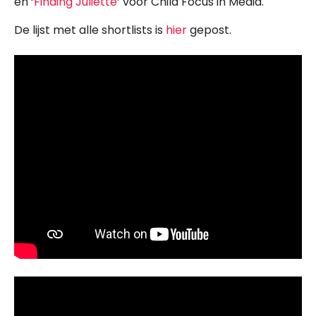
en ‘
Finding Juliette
’ voor Child Focus in Media.
De lijst met alle shortlists is
hier
gepost.