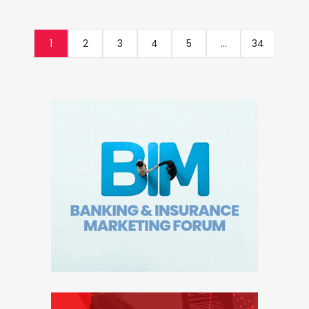
1
2
3
4
5
...
34