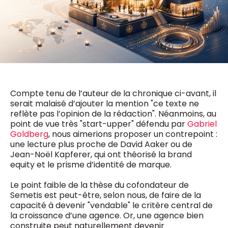
0498 88 64 89
f.bouchar@mm.be
VALIDER
NOTRE CONTENU DIGITAL :
Chief Editor
Griet Byl
0475 97 12 57
Freemium
g.byl@mm.be
Daily
access
5 x week
MM e - News
Compte tenu de l’auteur de la chronique ci-avant, il
Chief Editor
1 x week
MM Brunch
serait malaisé d’ajouter la mention "ce texte ne
Damien Lemaire
1 x week
MM Tech
reflète pas l’opinion de la rédaction". Néanmoins, au
0477 37 31 65
MM Best of
point de vue très "start-upper" défendu par
Gabriel
10 x year
d.lemaire@mm.be
Research
Goldberg
, nous aimerions proposer un contrepoint :
10 x year
MM Blue
une lecture plus proche de David Aaker ou de
MM Magazine
Jean-Noël Kapferer, qui ont théorisé la brand
4 x year
(digital)
equity et le prisme d’identité de marque.
Le point faible de la thèse du cofondateur de
Semetis est peut-être, selon nous, de faire de la
Des questions ?
capacité à devenir "vendable" le critère central de
la croissance d’une agence. Or, une agence bien
construite peut naturellement devenir