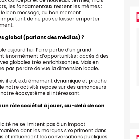
eaux concepts et de nouveaux termes, mais
mots, les fondamentaux restent les mêmes :
r le bon message, au bon moment.
est important de ne pas se laisser emporter
oment.
vs global (parlant des médias) ?
ible aujourd’hui. Faire partie d’un grand
nt énormément d’opportunités : accès à des
ives globales très enrichissantes. Mais en
e ne pas perdre de vue la dimension locale.
ais il est extrêmement dynamique et proche
de notre activité repose sur des annonceurs
d notre écosystème si intéressant.
un rôle sociétal à jouer, au-delà de son
icité ne se limitent pas à un impact
a manière dont les marques s’expriment dans
s et influencent les conversations publiques.