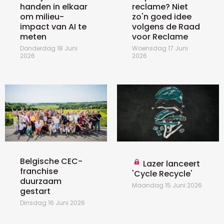
handen in elkaar
reclame? Niet
om milieu-
zo'n goed idee
impact van AI te
volgens de Raad
meten
voor Reclame
Donderdag 18 Juni
Woensdag 17 Juni
2026
2026
Belgische CEC-
Lazer lanceert
franchise
'Cycle Recycle'
duurzaam
Maandag 15 Juni 2026
gestart
Dinsdag 16 Juni 2026