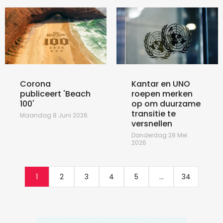
Corona
Kantar en UNO
publiceert 'Beach
roepen merken
100'
op om duurzame
transitie te
Maandag 8 Juni 2026
versnellen
Donderdag 28 Mei
2026
1
2
3
4
5
...
34