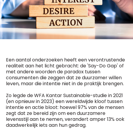
General Manager
Fred Bouchar
0498 88 64 89
BEVESTIGEN
f.bouchar@mm.be
Freemium
Chief Editor
Daily
access
Griet Byl
5 x week
MM e - News
0475 97 12 57
1 x week
MM Brunch
g.byl@mm.be
1 x week
MM Tech
Een aantal onderzoeken heeft een verontrustende
MM Best of
Chief Editor
10 x year
realiteit aan het licht gebracht: de 'Say-Do Gap' of
Research
Damien Lemaire
met andere woorden de paradox tussen
10 x year
MM Blue
0477 37 31 65
consumenten die zeggen dat ze duurzamer willen
MM Magazine
d.lemaire@mm.be
4 x year
leven, maar die intentie niet in de praktijk brengen.
(digital)
Zo legde de WFA Kantar Sustainable-studie in 2021
(en opnieuw in 2023) een wereldwijde kloof tussen
intentie en actie bloot: hoewel 97% van de mensen
Vragen ?
zegt dat ze bereid zijn om een duurzamere
levensstijl aan te nemen, verandert amper 13% ook
daadwerkelijk iets aan hun gedrag.