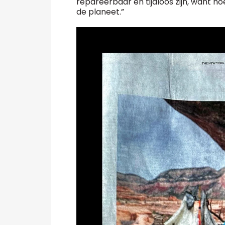
repareerbaar en tijdloos zijn, want ho
de planeet.”