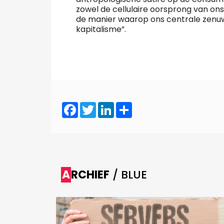
zowel de cellulaire oorsprong van on
de manier waarop ons centrale zenuw
kapitalisme”.
Facebook
Twitter
LinkedIn
Share
ARCHIEF
/ BLUE