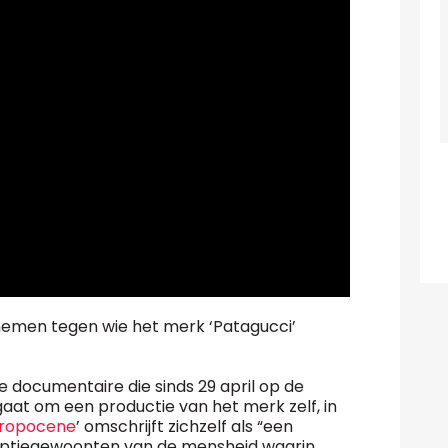
 nemen tegen wie het merk ‘Patagucci’
 documentaire die sinds 29 april op de
 gaat om een productie van het merk zelf, in
hropocene
’ omschrijft zichzelf als “een
mptiegewoonten van de mensheid waarin