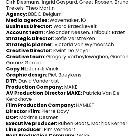
Dirk Biesmans, Ingrid Gaspard, Greet Roosen, Bruno
Trekels, Theo Martin
Agency:
BBDO Belgium
Media agencies:
Wavemaker, iO
Business Director:
Ward Braeckevelt
Account team:
Alexander Neesen, Thibault Braet
Strategic Director:
Sofie Verstreken
Strategic planner:
Victoria Van Wymeersch
Creative Director:
Kwint De Meyer
Creative team:
Gregory Verheyleweghen, Gaetan
Gomez Garcia
Copy NL:
Jannik Vinck
Graphic design:
Piet Boeykens
DTP:
David Vanderbist
Production Company:
MAKE
AV Production Director MAKE:
Patricia Van De
Kerckhove
Film Production Company:
HAMLET
Director Film:
Pierre Davy
DOP:
Maxime Desmet
Executive producer:
Ruben Goots, Mathias Kerner
Line producer:
Pim Verhaert
Post Production Company:
MAKE