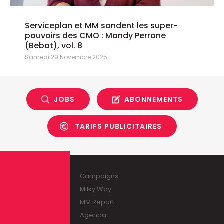
Serviceplan et MM sondent les super-
pouvoirs des CMO : Mandy Perrone
(Bebat), vol. 8
Samedi 29 Novembre 2025
JOBS
ABONNEMENTS
TARIFS PUBLICITAIRES
Campaigns
Milky Way
MM Report
Agenda