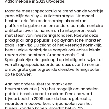
AdSomeNoise in 2023 uitvoerde.
Maar de meest spectaculaire trend van de voorbije
jaren blijft de “Buy & Build”-strategie. Dit model
bestaat erin één onderneming als centraal
platform te gebruiken om andere complementaire
entiteiten over te nemen en te integreren, vaak
met steun van investeringsfondsen. Hoewel deze
praktijk al lang populair is op dynamische markten
zoals Frankrijk, Duitsland of het Verenigd Koninkrijk,
heeft België dankzij deze aanpak ook echte lokale
reuzen zien ontstaan. Groepen zoals iO of
Springbok zijn erin geslaagd op intelligente wijze tal
van ultragespecialiseerde bureaus over te nemen
om zo grote geïntegreerde dienstverleningspolen
op te bouwen.
Aan het andere uiterste maakt een
beursintroductie (IPO) het mogelijk om aandelen
publiek beschikbaar te maken. Emakina werd
bijvoorbeeld in 2006 naar de beurs gebracht,
waardoor medewerkers vrij aandelen van het
bureau konden kopen, voordat het in 2021