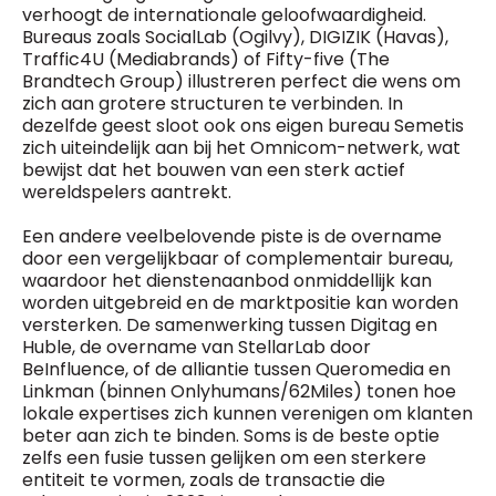
verhoogt de internationale geloofwaardigheid.
Bureaus zoals SocialLab (Ogilvy), DIGIZIK (Havas),
Traffic4U (Mediabrands) of Fifty-five (The
Brandtech Group) illustreren perfect die wens om
zich aan grotere structuren te verbinden. In
dezelfde geest sloot ook ons eigen bureau Semetis
zich uiteindelijk aan bij het Omnicom-netwerk, wat
bewijst dat het bouwen van een sterk actief
wereldspelers aantrekt.
Een andere veelbelovende piste is de overname
door een vergelijkbaar of complementair bureau,
waardoor het dienstenaanbod onmiddellijk kan
worden uitgebreid en de marktpositie kan worden
versterken. De samenwerking tussen Digitag en
Huble, de overname van StellarLab door
BeInfluence, of de alliantie tussen Queromedia en
Linkman (binnen Onlyhumans/62Miles) tonen hoe
lokale expertises zich kunnen verenigen om klanten
beter aan zich te binden. Soms is de beste optie
zelfs een fusie tussen gelijken om een sterkere
entiteit te vormen, zoals de transactie die