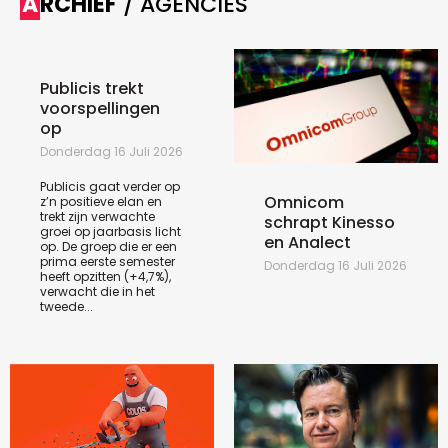
ARCHIEF
/ AGENCIES
Publicis trekt
voorspellingen
op
Donderdag 16 Juli 2026
Publicis gaat verder op
Omnicom
z’n positieve elan en
trekt zijn verwachte
schrapt Kinesso
groei op jaarbasis licht
en Analect
op. De groep die er een
prima eerste semester
Donderdag 16 Juli 2026
heeft opzitten (+4,7%),
verwacht die in het
tweede...