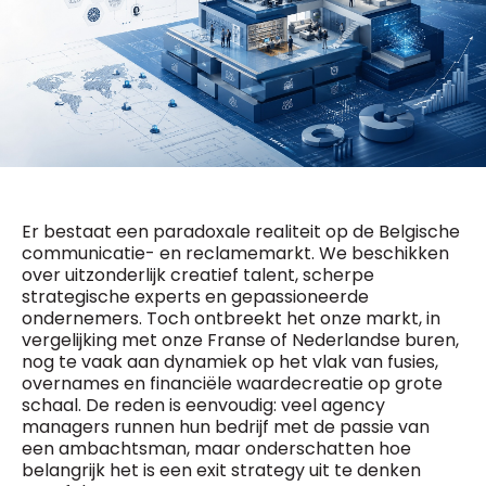
General Manager
Fred Bouchar
0498 88 64 89
BEVESTIGEN
f.bouchar@mm.be
Freemium
Chief Editor
Daily
access
Griet Byl
5 x week
MM e - News
0475 97 12 57
1 x week
MM Brunch
g.byl@mm.be
1 x week
MM Tech
MM Best of
Er bestaat een paradoxale realiteit op de Belgische
Chief Editor
10 x year
Research
communicatie- en reclamemarkt. We beschikken
Damien Lemaire
10 x year
MM Blue
over uitzonderlijk creatief talent, scherpe
0477 37 31 65
MM Magazine
strategische experts en gepassioneerde
d.lemaire@mm.be
4 x year
(digital)
ondernemers. Toch ontbreekt het onze markt, in
vergelijking met onze Franse of Nederlandse buren,
nog te vaak aan dynamiek op het vlak van fusies,
overnames en financiële waardecreatie op grote
Vragen ?
schaal. De reden is eenvoudig: veel agency
managers runnen hun bedrijf met de passie van
een ambachtsman, maar onderschatten hoe
belangrijk het is een exit strategy uit te denken