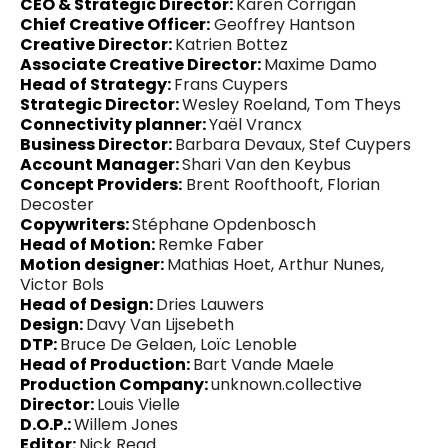
CEO & Strategic Director:
Karen Corrigan
Chief Creative Officer:
Geoffrey Hantson
Creative Director:
Katrien Bottez
Associate Creative Director:
Maxime Damo
Head of Strategy:
Frans Cuypers
Strategic Director:
Wesley Roeland, Tom Theys
Connectivity planner:
Yaël Vrancx
Business Director:
Barbara Devaux, Stef Cuypers
Account Manager:
Shari Van den Keybus
Concept Providers:
Brent Roofthooft, Florian
Decoster
Copywriters:
Stéphane Opdenbosch
Head of Motion:
Remke Faber
Motion designer:
Mathias Hoet, Arthur Nunes,
Victor Bols
Head of Design:
Dries Lauwers
Design:
Davy Van Lijsebeth
DTP:
Bruce De Gelaen, Loïc Lenoble
Head of Production:
Bart Vande Maele
Production Company:
unknown.collective
Director:
Louis Vielle
D.O.P.:
Willem Jones
Editor:
Nick Read