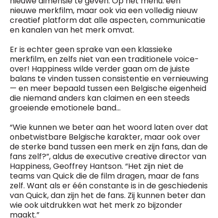
nieuwe dimensie te geven. Op het menu: een
nieuwe merkfilm, maar ook via een volledig nieuw
creatief platform dat alle aspecten, communicatie
en kanalen van het merk omvat.
Er is echter geen sprake van een klassieke
merkfilm, en zelfs niet van een traditionele voice-
over! Happiness wilde verder gaan om de juiste
balans te vinden tussen consistentie en vernieuwing
— en meer bepaald tussen een Belgische eigenheid
die niemand anders kan claimen en een steeds
groeiende emotionele band…
“Wie kunnen we beter aan het woord laten over dat
onbetwistbare Belgische karakter, maar ook over
de sterke band tussen een merk en zijn fans, dan de
fans zelf?”, aldus de executive creative director van
Happiness, Geoffrey Hantson. “Het zijn niet de
teams van Quick die de film dragen, maar de fans
zelf. Want als er één constante is in de geschiedenis
van Quick, dan zijn het de fans. Zij kunnen beter dan
wie ook uitdrukken wat het merk zo bijzonder
maakt.”