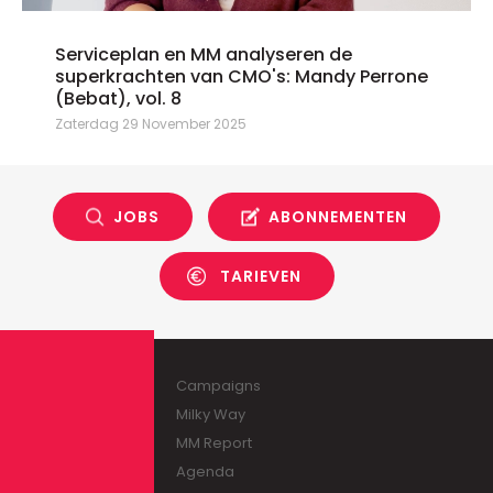
Serviceplan en MM analyseren de
superkrachten van CMO's: Mandy Perrone
(Bebat), vol. 8
Zaterdag 29 November 2025
JOBS
ABONNEMENTEN
TARIEVEN
Campaigns
Milky Way
MM Report
Agenda