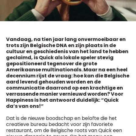
General Manager
Fred Bouchar
0498 88 64 89
BEVESTIGEN
f.bouchar@mm.be
Freemium
Chief Editor
Daily
access
Vandaag, na tien jaar lang onvermoeibaar en
Griet Byl
5 x week
MM e - News
trots zijn Belgische DNA en zijn plaats in de
0475 97 12 57
1 x week
MM Brunch
g.byl@mm.be
cultuur en geschiedenis van het land te hebben
1 x week
MM Tech
geclaimd, is Quick als lokale speler stevig
MM Best of
gepositioneerd tegenover de grote
Chief Editor
10 x year
Research
Amerikaanse multinationals. Maar na een heel
Damien Lemaire
decennium rijst de vraag: hoe kan die Belgische
10 x year
MM Blue
0477 37 31 65
aard levend gehouden worden en de
MM Magazine
d.lemaire@mm.be
4 x year
communicatie daarrond op een krachtige en
(digital)
verrassende manier vernieuwd worden? Voor
Happiness is het antwoord duidelijk: “Quick
da’s van ons!”
Vragen ?
Dat is de nieuwe boodschap en belofte die het
creatieve bureau bedacht voor zijn favoriete
restaurant, om de Belgische roots van Quick een