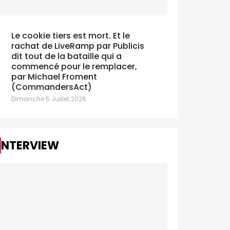
Le cookie tiers est mort. Et le
rachat de LiveRamp par Publicis
AdEx Benchmark: l'IAB estime la
Claude et
dit tout de la bataille qui a
oissance du digital à 10,5% en
débat sur l'I
commencé pour le remplacer,
025
Dimanche 12 Juil
par Michael Froment
di 7 Juillet 2026
(CommandersAct)
Dimanche 5 Juillet 2026
INTERVIEW