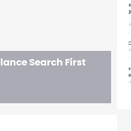
Havas Media connecte
uveau
Converged.ai à l'Ad Manager de DPG
Media
Jeudi 9 Juillet 2026
J
ur Mutant
DDMC rejoint Brand Revolution
Jeudi 9 Juillet 2026
lance Search First
J
Rossel-IPM : une fusion qui rebat
nce du
les cartes de la presse francophone
Dimanche 5 Juillet 2026
L