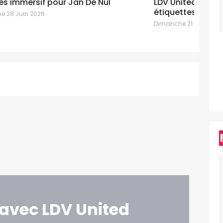
LDV United n’a pas peur des
un
étiquettes pour Vlaanderen
st
Dimanche 21 Juin 2026
Di
avec LDV United