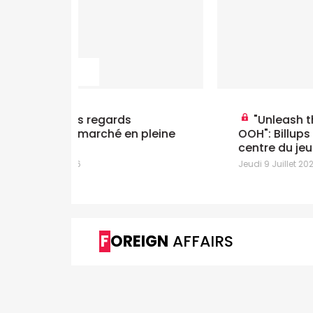
"Unleash the Full Potential of
n pleine
OOH": Billups remet l'attention au
centre du jeu
Jeudi 9 Juillet 2026
FOREIGN
AFFAIRS