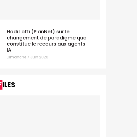
known.collective en mode
The Little Voi
artup pour Taxis Verts
visible pour
manche 14 Juin 2026
Dimanche 5 Juill
Hadi Lotfi (PlanNet) sur le
changement de paradigme que
constitue le recours aux agents
IA
Dimanche 7 Juin 2026
FILES