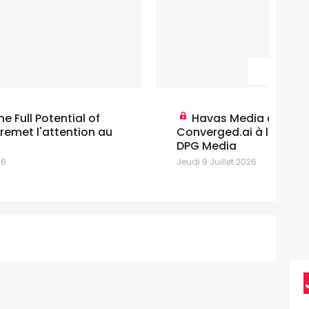
Na
Havas Media connecte
Ce
Converged.ai à l'Ad Manager de
c
DPG Media
Mar
Jeudi 9 Juillet 2026