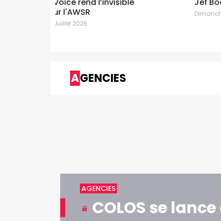
sible
Jef Boes immersif pour Jan De Nul
Dimanche 28 Juin 2026
AGENCIES
AGENCIES
COLOS se lance 