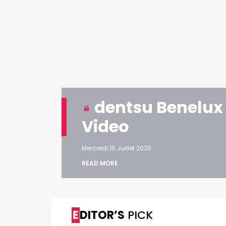
VALIDER
Abonnement d’entreprise
Les enseignements du no
Pitch Survey de l'ACC
Mercredi 24 Juin 2026
Cannes Lions : Un Bronze po
et la Croix Rouge
Mercredi 24 Juin 2026
dentsu Benelux 
Video
Havas documente la "Scie
désir"
Mercredi 15 Juillet 2026
Mardi 23 Juin 2026
READ MORE
EDITOR’S
PICK