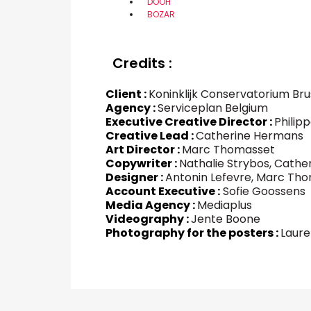
DOOH
BOZAR
Credits :
Client :
Koninklijk Conservatorium Bru
Agency :
Serviceplan Belgium
Executive Creative Director :
Philip
Creative Lead :
Catherine Hermans
Art Director :
Marc Thomasset
Copywriter :
Nathalie Strybos, Cath
Designer :
Antonin Lefevre, Marc Th
Account Executive :
Sofie Goossens
Media Agency :
Mediaplus
Videography :
Jente Boone
Photography for the posters :
Laur