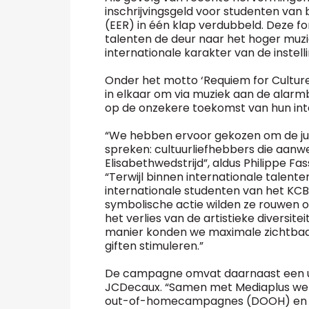
inschrijvingsgeld voor studenten va
(EER) in één klap verdubbeld. Deze for
talenten de deur naar het hoger muz
internationale karakter van de instelli
Onder het motto ‘Requiem for Cultur
in elkaar om via muziek aan de alarm
op de onzekere toekomst van hun int
“We hebben ervoor gekozen om de jui
spreken: cultuurliefhebbers die aanwe
Elisabethwedstrijd”, aldus Philippe Fas
“Terwijl binnen internationale talent
internationale studenten van het KCB 
symbolische actie wilden ze rouwen
het verlies van de artistieke diversitei
manier konden we maximale zichtbaar
giften stimuleren.”
De campagne omvat daarnaast een ui
JCDecaux. “Samen met Mediaplus wer
out-of-homecampagnes (DOOH) en loka