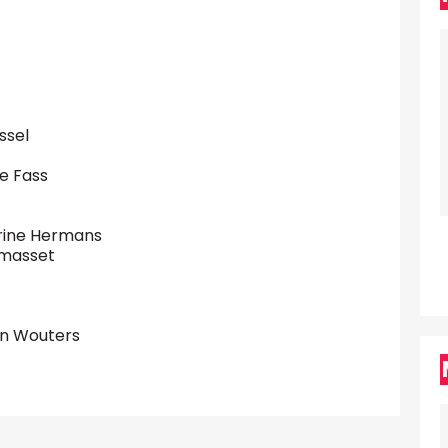
ssel
pe Fass
erine Hermans
omasset
en Wouters