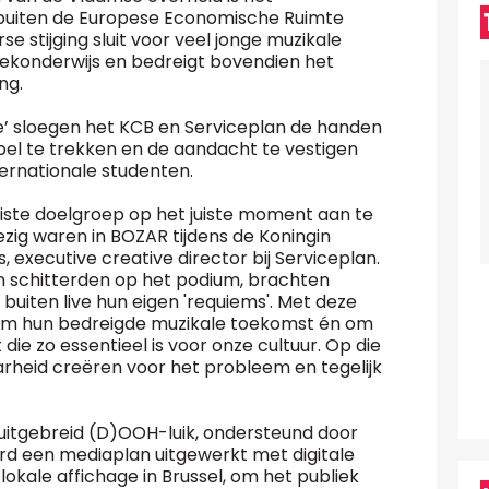
n buiten de Europese Economische Ruimte
se stijging sluit voor veel jonge muzikale
iekonderwijs en bedreigt bovendien het
ng.
e’ sloegen het KCB en Serviceplan de handen
bel te trekken en de aandacht te vestigen
ernationale studenten.
ste doelgroep op het juiste moment aan te
zig waren in BOZAR tijdens de Koningin
s, executive creative director bij Serviceplan.
en schitterden op het podium, brachten
buiten live hun eigen 'requiems'. Met deze
 om hun bedreigde muzikale toekomst én om
t die zo essentieel is voor onze cultuur. Op die
heid creëren voor het probleem en tegelijk
tgebreid (D)OOH-luik, ondersteund door
d een mediaplan uitgewerkt met digitale
le affichage in Brussel, om het publiek