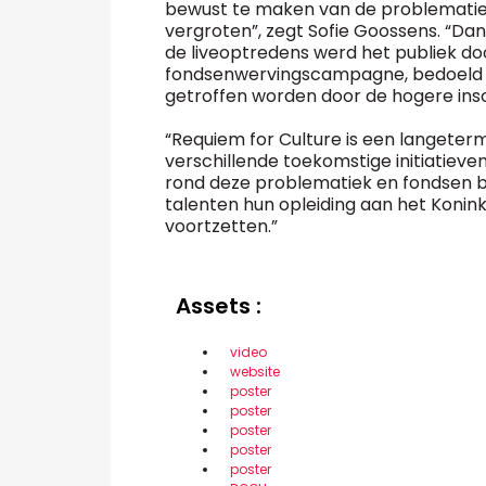
bewust te maken van de problematiek 
vergroten”, zegt Sofie Goossens. “Dan
de liveoptredens werd het publiek d
fondsenwervingscampagne, bedoeld o
getroffen worden door de hogere insc
“Requiem for Culture is een langeterm
verschillende toekomstige initiatieven 
rond deze problematiek en fondsen bl
talenten hun opleiding aan het Konin
voortzetten.”
Assets :
video
website
poster
poster
poster
poster
poster