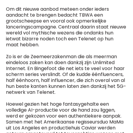
Om dit nieuwe aanbod meteen onder ieders
aandacht te brengen bedacht TBWA een
grootscheepse en vooral ook opmerkelijke
lanceringscampagne. Centraal daarin staat nieuwe
wereld vol mythische wezens die ondanks hun
ietwat bizarre noden toch een Telenet op hun
maat hebben.
Zo is er de Zeemeerzakenman die als meerman
eindeloos zaken kan doen dankzij zijn Unlimited
Internet. En Bingefoot die net iets te veel voor haar
scherm series verslindt. Of de kudde éénfluencers,
half éénhoorn, half influencer, die zich overal van al
hun beste kanten kunnen laten zien dankzij het 5G-
netwerk van Telenet.
Hoewel gezien het hoge fantasygehalte een
volledige AI-productie voor de hand zou liggen,
werd er gekozen voor een authentiekere aanpak.
Samen met het Amerikaanse regisseursduo MaMa
uit Los Angeles en productiehuis Caviar werden