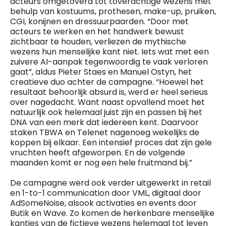
acteurs omgetoverd tot toverachtige wezens met
behulp van kostuums, prothesen, make-up, pruiken,
CGI, konijnen en dressuurpaarden. “Door met
acteurs te werken en het handwerk bewust
zichtbaar te houden, verliezen de mythische
wezens hun menselijke kant niet. Iets wat met een
zuivere AI-aanpak tegenwoordig te vaak verloren
gaat”, aldus Pieter Staes en Manuel Ostyn, het
creatieve duo achter de campagne. “Hoewel het
resultaat behoorlijk absurd is, werd er heel serieus
over nagedacht. Want naast opvallend moet het
natuurlijk ook helemaal juist zijn en passen bij het
DNA van een merk dat iedereen kent. Daarvoor
staken TBWA en Telenet nagenoeg wekelijks de
koppen bij elkaar. Een intensief proces dat zijn gele
vruchten heeft afgeworpen. En de volgende
maanden komt er nog een hele fruitmand bij.”
De campagne werd ook verder uitgewerkt in retail
en 1-to-1 communication door VML, digitaal door
AdSomeNoise, alsook activaties en events door
Butik en Wave. Zo komen de herkenbare menselijke
kantjes van de fictieve wezens helemaal tot leven