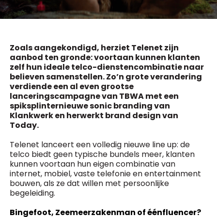
General Manager
Fred Bouchar
0498 88 64 89
BEVESTIGEN
f.bouchar@mm.be
Zoals aangekondigd, herziet Telenet zijn
Freemium
Chief Editor
Daily
aanbod ten gronde: voortaan kunnen klanten
access
Griet Byl
zelf hun ideale telco-dienstencombinatie naar
5 x week
MM e - News
0475 97 12 57
believen samenstellen. Zo’n grote verandering
1 x week
MM Brunch
g.byl@mm.be
verdiende een al even grootse
1 x week
MM Tech
lanceringscampagne van TBWA met een
MM Best of
Chief Editor
spiksplinternieuwe sonic branding van
10 x year
Research
Damien Lemaire
Klankwerk en herwerkt brand design van
10 x year
MM Blue
0477 37 31 65
Today.
MM Magazine
d.lemaire@mm.be
4 x year
(digital)
Telenet lanceert een volledig nieuwe line up: de
telco biedt geen typische bundels meer, klanten
kunnen voortaan hun eigen combinatie van
internet, mobiel, vaste telefonie en entertainment
Vragen ?
bouwen, als ze dat willen met persoonlijke
begeleiding.
Bingefoot, Zeemeerzakenman of éénfluencer?