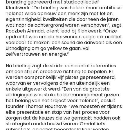
branding gecreëerd met studiocollectief
Klankwerk. “De briefing was helder maar ambitieus:
Telenet wilde opnieuw een merk zijn met lef en
eigenzinnigheid, kwaliteiten die doorheen de jaren
wat naar de achtergrond waren verschoven”, zegt
Roozbeh Ahmadi, client lead bij Klankwerk. “Onze
opdracht was om die herwonnen edge ook auditief
voelbaar te maken: een sound die aanvoelt als een
uitnodiging om go yellow te gaan, vol
zelfvertrouwen en energie.”
Na briefing zogt de studio een aantal referenties
om een stijl en creatieve richting te bepalen. Er
werden oorspronkelijk vijf pistes gepresenteerd,
waarvan er vervolgens drie en uiteindelijk een
enkele uitgewerkt werd. “Een van de grootste
uitdagingen was stakeholdermanagement gezien
het belang van het traject voor Telenet”, besluit
founder Thomas Houthave. “We moesten er tijdens
elke presentatie en stap van het proces voor
zorgen dat de keuzes die we gemaakt hadden ook
strategisch onderbouwd waren. Omdat iets
subjectiefs, objectief beoordeeld kon worden