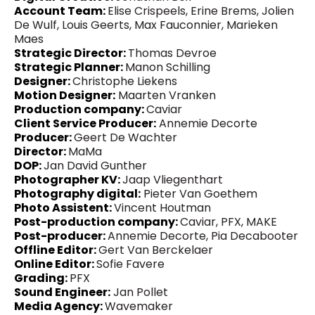
Account Team:
Elise Crispeels, Erine Brems, Jolien
De Wulf, Louis Geerts, Max Fauconnier, Marieken
Maes
Strategic Director:
Thomas Devroe
Strategic Planner:
Manon Schilling
Designer:
Christophe Liekens
Motion Designer:
Maarten Vranken
Production company:
Caviar
Client Service Producer:
Annemie Decorte
Producer:
Geert De Wachter
Director:
MaMa
DOP:
Jan David Gunther
Photographer KV:
Jaap Vliegenthart
Photography digital:
Pieter Van Goethem
Photo Assistent:
Vincent Houtman
Post-production company:
Caviar, PFX, MAKE
Post-producer:
Annemie Decorte, Pia Decabooter
Offline Editor:
Gert Van Berckelaer
Online Editor:
Sofie Favere
Grading:
PFX
Sound Engineer:
Jan Pollet
Media Agency:
Wavemaker