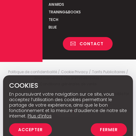
AWARDS
TRAINING&BOOKS
TECH
BLUE
CONTACT
Politique de confidentialité
Cookie Privacy
Tarifs Publicitaires
Abonnements
Qui sommes-nous
COOKIES
Conditions générales de vente
Media Marketing
c
© 2026 - Media Marketing is not responsible for
En poursuivant votre navigation sur ce site, vous
the content of external sites.
acceptez l’utilisation des cookies permettant le
partage de votre expérience, ainsi que le bon
fonctionnement et la mesure d’audience de notre site
Nl
internet.
Plus d’infos
ACCEPTER
FERMER