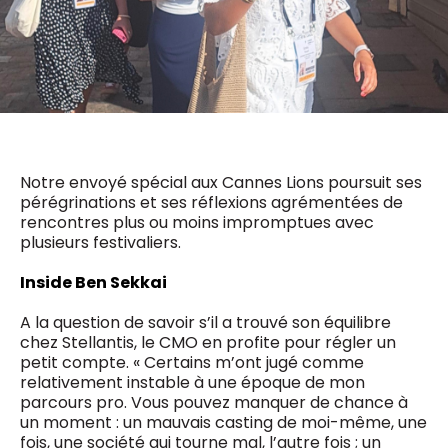
0498 88 64 89
f.bouchar@mm.be
VALIDER
NOTRE CONTENU DIGITAL :
Chief Editor
Griet Byl
0475 97 12 57
Freemium
g.byl@mm.be
Daily
access
5 x week
MM e - News
Notre envoyé spécial aux Cannes Lions poursuit ses
Chief Editor
1 x week
MM Brunch
pérégrinations et ses réflexions agrémentées de
Damien Lemaire
1 x week
MM Tech
rencontres plus ou moins impromptues avec
0477 37 31 65
MM Best of
plusieurs festivaliers.
10 x year
d.lemaire@mm.be
Research
10 x year
MM Blue
Inside Ben Sekkai
MM Magazine
4 x year
(digital)
A la question de savoir s’il a trouvé son équilibre
chez Stellantis, le CMO en profite pour régler un
petit compte. « Certains m’ont jugé comme
relativement instable à une époque de mon
Des questions ?
parcours pro. Vous pouvez manquer de chance à
un moment : un mauvais casting de moi-même, une
fois, une société qui tourne mal, l’autre fois ; un