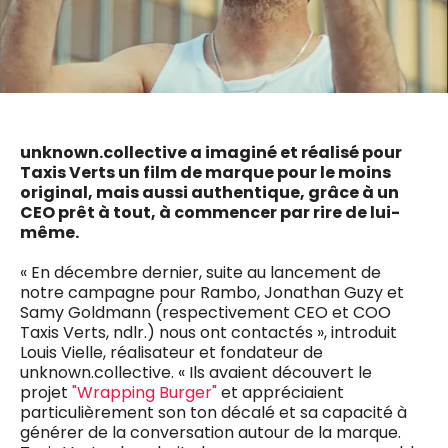
0498 88 64 89
f.bouchar@mm.be
VALIDER
NOTRE CONTENU DIGITAL :
Chief Editor
Griet Byl
0475 97 12 57
Freemium
g.byl@mm.be
Daily
access
unknown.collective a imaginé et réalisé pour
Taxis Verts un film de marque pour le moins
5 x week
MM e - News
Chief Editor
original, mais aussi authentique, grâce à un
1 x week
MM Brunch
Damien Lemaire
CEO prêt à tout, à commencer par rire de lui-
1 x week
MM Tech
0477 37 31 65
même.
MM Best of
10 x year
d.lemaire@mm.be
Research
« En décembre dernier, suite au lancement de
10 x year
MM Blue
notre campagne pour Rambo, Jonathan Guzy et
MM Magazine
4 x year
Samy Goldmann (respectivement CEO et COO
(digital)
Taxis Verts, ndlr.) nous ont contactés », introduit
Louis Vielle, réalisateur et fondateur de
unknown.collective. « Ils avaient découvert le
Des questions ?
projet
"Wrapping Burger"
et appréciaient
particulièrement son ton décalé et sa capacité à
générer de la conversation autour de la marque.