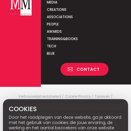
MEDIA
CREATIONS
ASSOCIATIONS
PEOPLE
AWARDS
TRAINING&BOOKS
TECH
BLUE
CONTACT
Vertrouwelijkheidsbeleid
Cookie Privacy
Tarieven
Abonnementen
Wie zijn wij
Algemene verkoopsvoorwaarden
COOKIES
Media Marketing
c
© 2026 - Media Marketing is not responsible for
the content of external sites.
Door het raadplegen van deze website, ga je akkoord
met het gebruik van cookies die jouw ervaring, de
werking en het aantal bezoekers van onze website
Fr