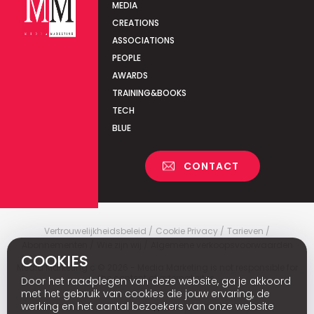
MEDIA
CREATIONS
ASSOCIATIONS
PEOPLE
AWARDS
TRAINING&BOOKS
TECH
BLUE
CONTACT
Vertrouwelijkheidsbeleid
Cookie Privacy
Tarieven
Abonnementen
Wie zijn wij
Algemene verkoopsvoorwaarden
COOKIES
Media Marketing
c
© 2026 - Media Marketing is not responsible for
the content of external sites.
Door het raadplegen van deze website, ga je akkoord
met het gebruik van cookies die jouw ervaring, de
werking en het aantal bezoekers van onze website
Fr