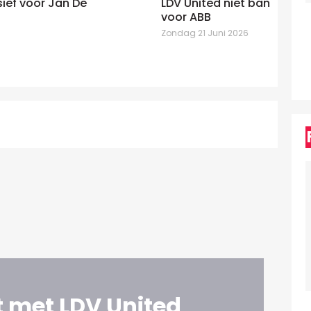
LDV United niet bang van etiketten
un
voor ABB
mo
Zondag 21 Juni 2026
Zo
 met LDV United