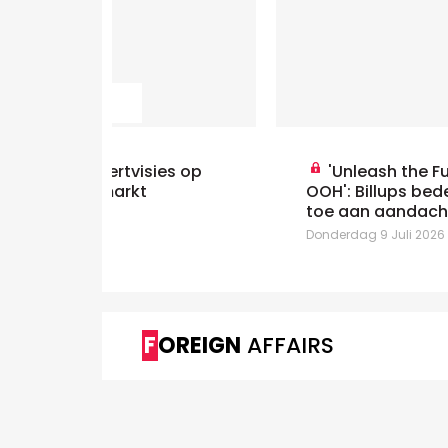
ies op
'Unleash the Full Potential of
OOH': Billups bedeelt centrale rol
toe aan aandacht
Donderdag 9 Juli 2026
FOREIGN
AFFAIRS