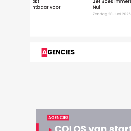
Jef Boes immersief voor Jan De
 voor
Nul
Zondag 28 Juni 2026
AGENCIES
AGENCIES
COLOS van start