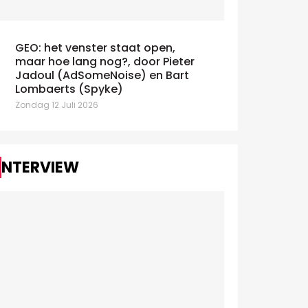
GEO: het venster staat open,
maar hoe lang nog?, door Pieter
AdEx Benchmark: IAB schat de
Claude en
Jadoul (AdSomeNoise) en Bart
oei van digital op 10,5% in 2025
debat over A
Lombaerts (Spyke)
nsdag 7 Juli 2026
Zondag 12 Juli 2
Zondag 12 Juli 2026
INTERVIEW