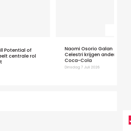
Naomi Osorio Galan en Gessica
Celestri krijgen andere functies bij
At
Coca-Cola
Ma
Dinsdag 7 Juli 2026