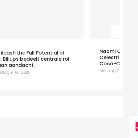
Naomi Osorio Galan en Gessica
Celestri krijgen andere functies bij
At
Coca-Cola
Ma
Dinsdag 7 Juli 2026