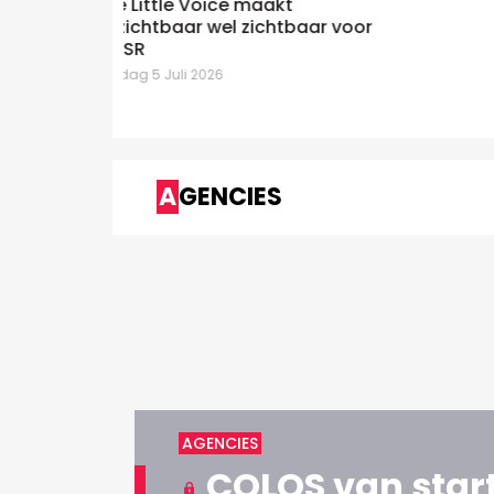
Jef Boes immersief voor Jan De
 voor
Nul
Zondag 28 Juni 2026
AGENCIES
AGENCIES
COLOS van start