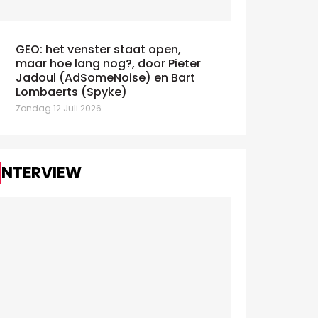
GEO: het venster staat open,
maar hoe lang nog?, door Pieter
AdEx Benchmark: IAB schat de
Claude en
Jadoul (AdSomeNoise) en Bart
oei van digital op 10,5% in 2025
debat over A
Lombaerts (Spyke)
nsdag 7 Juli 2026
Zondag 12 Juli 2
Zondag 12 Juli 2026
INTERVIEW