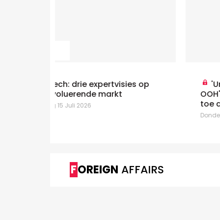
ies op
'Unleash the Full Potential of
OOH': Billups bedeelt centrale rol
toe aan aandacht
Donderdag 9 Juli 2026
FOREIGN
AFFAIRS