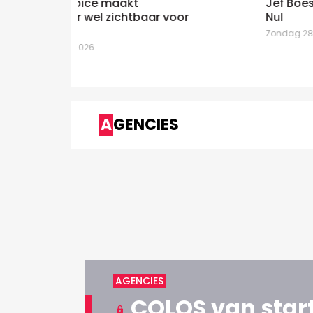
Jef Boes immersief voor Jan De
 voor
Nul
Zondag 28 Juni 2026
AGENCIES
AGENCIES
COLOS van start