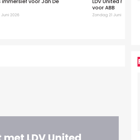
LDV United niet bang van etiketten
un
voor ABB
mo
Zondag 21 Juni 2026
Zo
 met LDV United