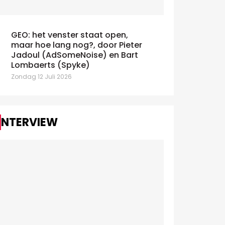
GEO: het venster staat open,
maar hoe lang nog?, door Pieter
AdEx Benchmark: IAB schat de
Claude en
Jadoul (AdSomeNoise) en Bart
oei van digital op 10,5% in 2025
debat over A
Lombaerts (Spyke)
nsdag 7 Juli 2026
Zondag 12 Juli 2
Zondag 12 Juli 2026
INTERVIEW