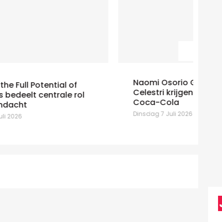
Naomi Osorio Galan en Gessica
Celestri krijgen andere functies bij
At
Coca-Cola
Ma
Dinsdag 7 Juli 2026