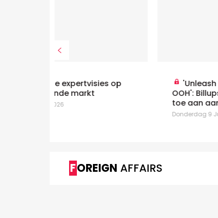
ies op
'Unleash the Full Potential of
OOH': Billups bedeelt centrale rol
toe aan aandacht
Donderdag 9 Juli 2026
FOREIGN
AFFAIRS