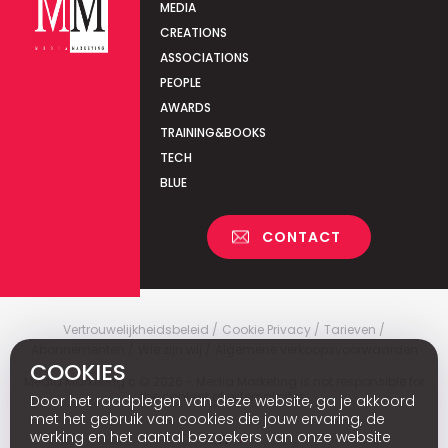
MEDIA
CREATIONS
ASSOCIATIONS
PEOPLE
AWARDS
TRAINING&BOOKS
TECH
BLUE
CONTACT
Vertrouwelijkheidsbeleid
Cookie Privacy
Tarieven
Abonnementen
Wie zijn wij
Algemene verkoopsvoorwaarden
COOKIES
Media Marketing
c
© 2026 - Media Marketing is not responsible for
the content of external sites.
Door het raadplegen van deze website, ga je akkoord
met het gebruik van cookies die jouw ervaring, de
werking en het aantal bezoekers van onze website
Fr