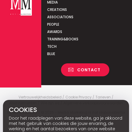
MEDIA
CREATIONS
ASSOCIATIONS
PEOPLE
AWARDS
TRAINING&BOOKS
TECH
BLUE
CONTACT
Vertrouwelijkheidsbeleid
Cookie Privacy
Tarieven
Abonnementen
Wie zijn wij
Algemene verkoopsvoorwaarden
COOKIES
Media Marketing
c
© 2026 - Media Marketing is not responsible for
the content of external sites.
Door het raadplegen van deze website, ga je akkoord
met het gebruik van cookies die jouw ervaring, de
werking en het aantal bezoekers van onze website
Fr