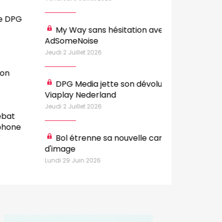
Les enseign
My Way sans hésitation avec
Pitch Survey de
AdSomeNoise
Mercredi 24 Juin 20
eudi 2 Juillet 2026
Cannes Lions :
et la Croix Rou
DPG Media jette son dévolu sur
Viaplay Nederland
Mercredi 24 Juin 20
eudi 2 Juillet 2026
Havas docume
désir"
Bol étrenne sa nouvelle campagne
d'image
Mardi 23 Juin 2026
undi 29 Juin 2026