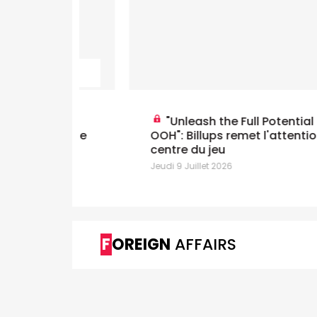
"Unleash the Full Potential of
n pleine
OOH": Billups remet l'attention au
centre du jeu
Jeudi 9 Juillet 2026
FOREIGN
AFFAIRS