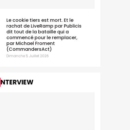
Le cookie tiers est mort. Et le
rachat de LiveRamp par Publicis
AdEx Benchmark: l'IAB estime la
Claude et
dit tout de la bataille qui a
oissance du digital à 10,5% en
débat sur l'I
commencé pour le remplacer,
025
Dimanche 12 Juil
par Michael Froment
di 7 Juillet 2026
(CommandersAct)
Dimanche 5 Juillet 2026
INTERVIEW