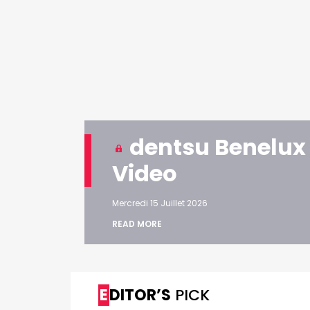
VALIDER
Abonnement d’entreprise
Les enseignements du no
Pitch Survey de l'ACC
Mercredi 24 Juin 2026
Cannes Lions : Un Bronze po
et la Croix Rouge
Mercredi 24 Juin 2026
dentsu Benelux 
Video
Havas documente la "Scie
désir"
Mercredi 15 Juillet 2026
Mardi 23 Juin 2026
READ MORE
EDITOR’S
PICK