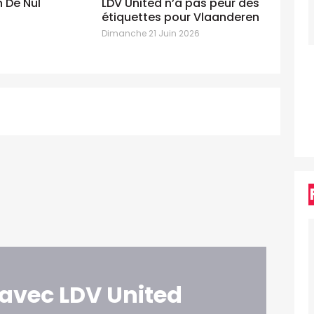
LDV United n’a pas peur des
un
étiquettes pour Vlaanderen
st
Dimanche 21 Juin 2026
Di
avec LDV United