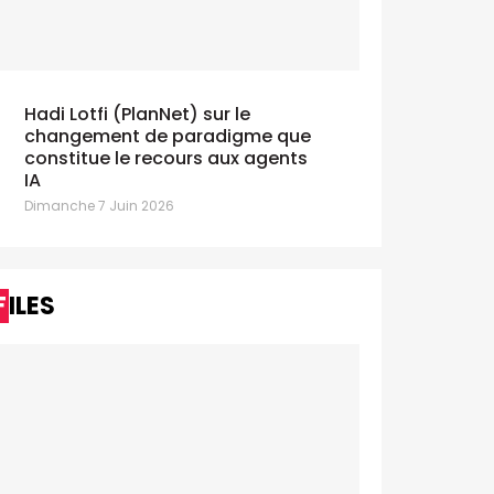
known.collective en mode
The Little Voi
artup pour Taxis Verts
visible pour
manche 14 Juin 2026
Dimanche 5 Juill
Hadi Lotfi (PlanNet) sur le
changement de paradigme que
constitue le recours aux agents
IA
Dimanche 7 Juin 2026
FILES