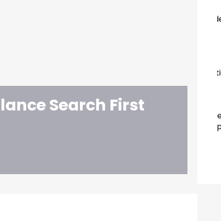
Havas Media connecte
uveau
Converged.ai à l'Ad Manager de DPG
Media
Jeudi 9 Juillet 2026
J
ur Mutant
DDMC rejoint Brand Revolution
Jeudi 9 Juillet 2026
lance Search First
J
Rossel-IPM : une fusion qui rebat
nce du
les cartes de la presse francophone
Dimanche 5 Juillet 2026
L