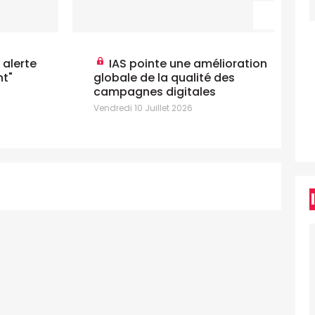
IAS pointe une amélioration
globale de la qualité des
cr
campagnes digitales
2
Vendredi 10 Juillet 2026
Mar