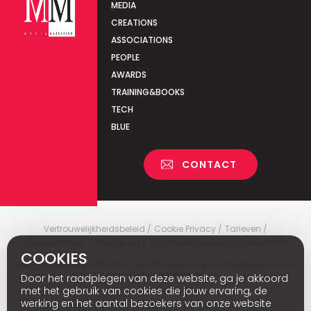
MEDIA
CREATIONS
ASSOCIATIONS
PEOPLE
AWARDS
TRAINING&BOOKS
TECH
BLUE
CONTACT
Vertrouwelijkheidsbeleid
Cookie Privacy
Tarieven
Abonnementen
Wie zijn wij
Algemene verkoopsvoorwaarden
COOKIES
Media Marketing
c
© 2026 - Media Marketing is not responsible for
the content of external sites.
Door het raadplegen van deze website, ga je akkoord
met het gebruik van cookies die jouw ervaring, de
werking en het aantal bezoekers van onze website
Fr