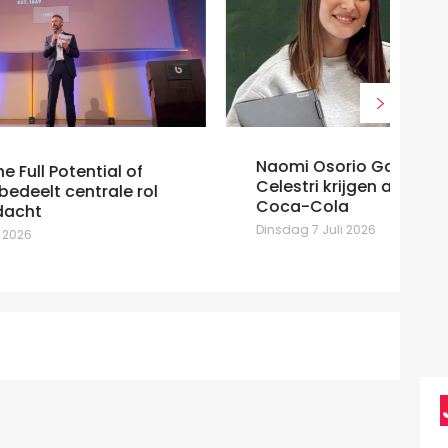
Naomi Osorio Galan en Gessica
Celestri krijgen andere functies bij
At
Coca-Cola
Ma
Dinsdag 7 Juli 2026