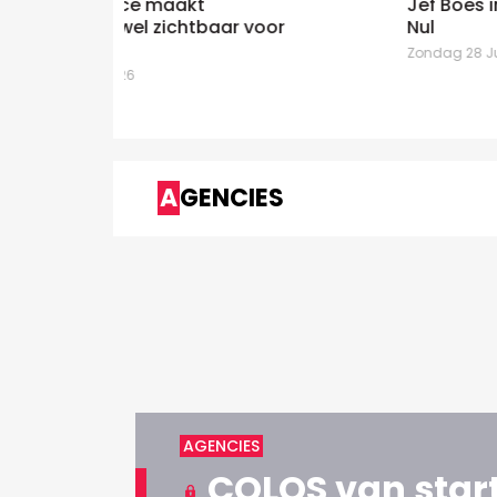
Jef Boes immersief voor Jan De
 voor
Nul
Zondag 28 Juni 2026
AGENCIES
AGENCIES
COLOS van start