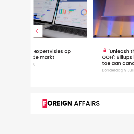
ies op
'Unleash the Full Potential of
OOH': Billups bedeelt centrale rol
toe aan aandacht
Donderdag 9 Juli 2026
FOREIGN
AFFAIRS