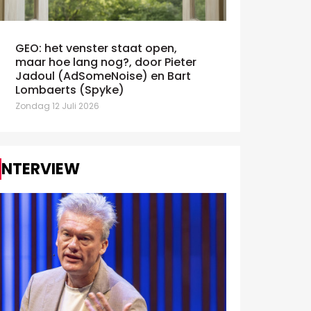
GEO: het venster staat open,
maar hoe lang nog?, door Pieter
AdEx Benchmark: IAB schat de
Claude en
Jadoul (AdSomeNoise) en Bart
oei van digital op 10,5% in 2025
debat over A
Lombaerts (Spyke)
nsdag 7 Juli 2026
Zondag 12 Juli 2
Zondag 12 Juli 2026
INTERVIEW