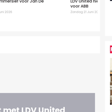
LDV United niet bang van etiketten
un
voor ABB
mo
Zondag 21 Juni 2026
Zo
 met LDV United