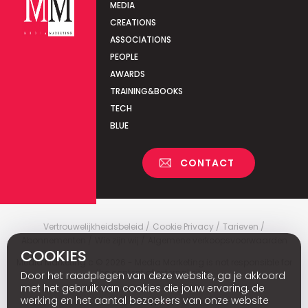
MEDIA
CREATIONS
ASSOCIATIONS
PEOPLE
AWARDS
TRAINING&BOOKS
TECH
BLUE
CONTACT
Vertrouwelijkheidsbeleid
Cookie Privacy
Tarieven
Abonnementen
Wie zijn wij
Algemene verkoopsvoorwaarden
COOKIES
Media Marketing
c
© 2026 - Media Marketing is not responsible for
the content of external sites.
Door het raadplegen van deze website, ga je akkoord
met het gebruik van cookies die jouw ervaring, de
werking en het aantal bezoekers van onze website
Fr