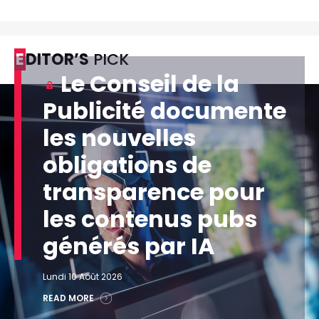
EDITOR’S
PICK
Le Conseil de la
Publicité documente
les nouvelles
obligations de
transparence pour
les contenus pubs
générés par IA
Lundi 10 Août 2026
READ MORE