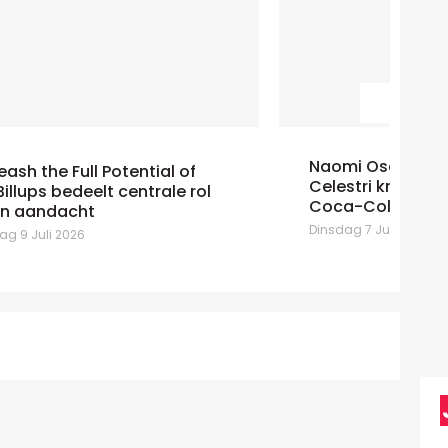
Naomi Osorio Galan en Gessica
Celestri krijgen andere functies bij
At
Coca-Cola
Ma
Dinsdag 7 Juli 2026