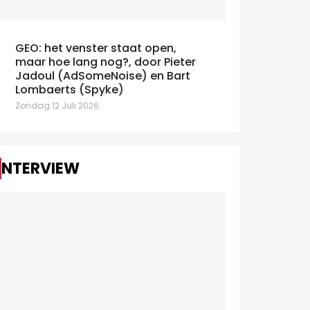
GEO: het venster staat open,
maar hoe lang nog?, door Pieter
AdEx Benchmark: IAB schat de
Claude en
Jadoul (AdSomeNoise) en Bart
oei van digital op 10,5% in 2025
debat over A
Lombaerts (Spyke)
nsdag 7 Juli 2026
Zondag 12 Juli 2
Zondag 12 Juli 2026
INTERVIEW