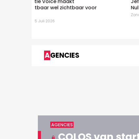
Jef Boes immersief voor Jan De
 voor
Nul
Zondag 28 Juni 2026
AGENCIES
AGENCIES
COLOS van start