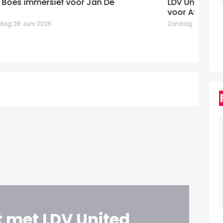
LDV United niet bang van etiketten
un
voor ABB
mo
Zondag 21 Juni 2026
Zo
 met LDV United