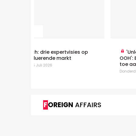
ies op
'Unleash the Full Potential of
OOH': Billups bedeelt centrale rol
toe aan aandacht
Donderdag 9 Juli 2026
FOREIGN
AFFAIRS