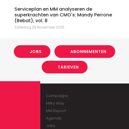
Serviceplan en MM analyseren de
superkrachten van CMO's: Mandy Perrone
(Bebat), vol. 8
Zaterdag 29 November 2025
JOBS
ABONNEMENTEN
TARIEVEN
Campaigns
Milky Way
MM Report
Agenda
Jobs