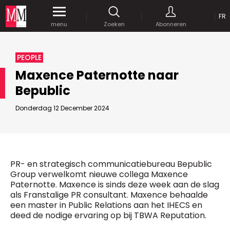
OP
FR
Krijg gedurende een maand
gratis
toegang
menu
Zoeken
Abonneren
tot al onze digitale content.
MEDIA MARKETING
PEOPLE
MARCOM WORLD SRL
Maxence Paternotte naar
Mix Brussels - Vorstlaan 25 bus 5
Bepublic
1160 Brussels - Belgïe
JE WACHTWOORD VERSTUREN
selim@mm.be
E-mail :
info@mm.be
Donderdag 12 December 2024
GEAVANCEERDE ZOEKOPTIES
SCHRIJF ONS
ZOEKEN
VERVOEG ONS
Astuces :
PR- en strategisch communicatiebureau Bepublic
Gebruik
aanhalingstekens
("") rond de
Group verwelkomt nieuwe collega Maxence
Managing Director
zoektermen, zodat er op de exacte combinatie
Paternotte. Maxence is sinds deze week aan de slag
Jean-Vianney Philippe
gezocht wordt.
Bedrijfsabonnement
als Franstalige PR consultant. Maxence behaalde
0471 92 01 98
een master in Public Relations aan het IHECS en
Gebruik het
plusteken (+)
tussen de zoektermen
jeanvianney@mm.be
deed de nodige ervaring op bij TBWA Reputation.
als u op zoek wilt gaan naar artikels die één of
meerdere van deze woorden vermelden.