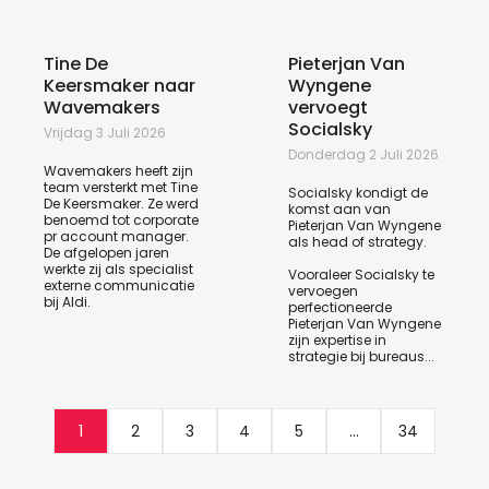
Tine De
Pieterjan Van
Keersmaker naar
Wyngene
Wavemakers
vervoegt
Socialsky
Vrijdag 3 Juli 2026
Donderdag 2 Juli 2026
Wavemakers heeft zijn
team versterkt met Tine
Socialsky kondigt de
De Keersmaker. Ze werd
komst aan van
benoemd tot corporate
Pieterjan Van Wyngene
pr account manager.
als head of strategy.
De afgelopen jaren
werkte zij als specialist
Vooraleer Socialsky te
externe communicatie
vervoegen
bij Aldi.
perfectioneerde
Pieterjan Van Wyngene
zijn expertise in
strategie bij bureaus...
1
2
3
4
5
...
34