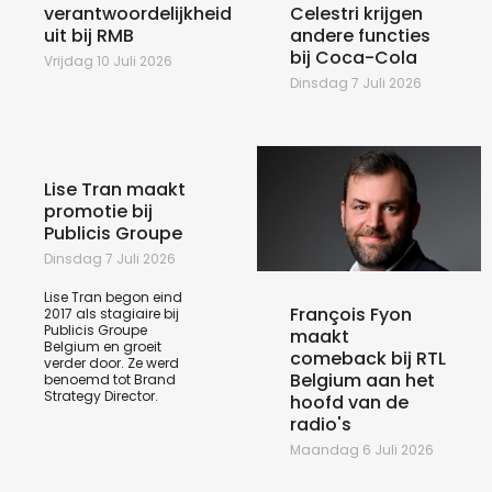
verantwoordelijkheid
Celestri krijgen
uit bij RMB
andere functies
bij Coca-Cola
Vrijdag 10 Juli 2026
Dinsdag 7 Juli 2026
Lise Tran maakt
promotie bij
Publicis Groupe
Dinsdag 7 Juli 2026
Lise Tran begon eind
François Fyon
2017 als stagiaire bij
Publicis Groupe
maakt
Belgium en groeit
comeback bij RTL
verder door. Ze werd
Belgium aan het
benoemd tot Brand
Strategy Director.
hoofd van de
radio's
Maandag 6 Juli 2026