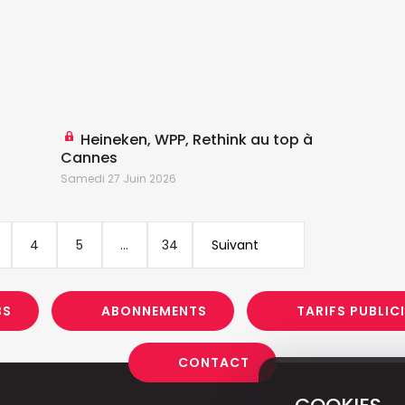
M
Heineken, WPP, Rethink au top à
Cannes
Samedi 27 Juin 2026
4
5
...
34
Suivant
BS
ABONNEMENTS
TARIFS PUBLIC
CONTACT