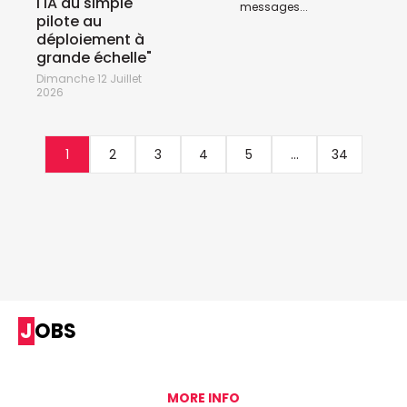
l'IA du simple
messages...
pilote au
déploiement à
grande échelle"
Dimanche 12 Juillet
2026
1
2
3
4
5
...
34
JOBS
MORE INFO