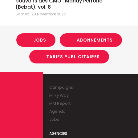
pouvoirs des CMO : Mandy Perrone
(Bebat), vol. 8
Samedi 29 Novembre 2025
JOBS
ABONNEMENTS
TARIFS PUBLICITAIRES
Campaigns
Milky Way
MM Report
Agenda
Jobs
AGENCIES