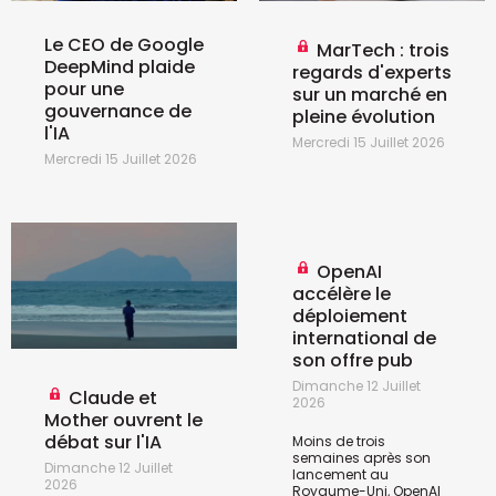
Le CEO de Google
MarTech : trois
DeepMind plaide
regards d'experts
pour une
sur un marché en
gouvernance de
pleine évolution
l'IA
Mercredi 15 Juillet 2026
Mercredi 15 Juillet 2026
OpenAI
accélère le
déploiement
international de
son offre pub
Dimanche 12 Juillet
Claude et
2026
Mother ouvrent le
débat sur l'IA
Moins de trois
semaines après son
Dimanche 12 Juillet
lancement au
2026
Royaume-Uni, OpenAI