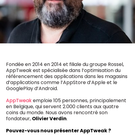
0498 88 64 89
f.bouchar@mm.be
VALIDER
NOTRE CONTENU DIGITAL :
Chief Editor
Griet Byl
0475 97 12 57
Freemium
g.byl@mm.be
Daily
access
5 x week
MM e - News
Chief Editor
1 x week
MM Brunch
Damien Lemaire
Fondée en 2014 en 2014 et filiale du groupe Rossel,
1 x week
MM Tech
0477 37 31 65
AppTweak est spécialisée dans l’optimisation du
MM Best of
10 x year
d.lemaire@mm.be
référencement des applications dans les magasins
Research
d’applications comme l’AppStore d’Apple et le
10 x year
MM Blue
GooglePlay d’Android.
MM Magazine
4 x year
(digital)
AppTweak
emploie 105 personnes, principalement
en Belgique, qui servent 2.000 clients aux quatre
coins du monde. Nous avons rencontré son
Des questions ?
fondateur,
Olivier Verdin
.
Pouvez-vous nous présenter AppTweak ?