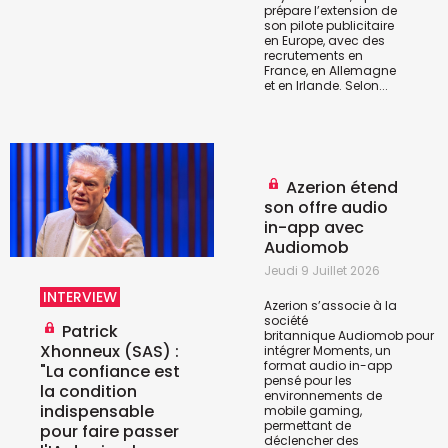
prépare l’extension de
son pilote publicitaire
en Europe, avec des
recrutements en
France, en Allemagne
et en Irlande. Selon...
Azerion étend
son offre audio
in-app avec
Audiomob
Jeudi 9 Juillet 2026
INTERVIEW
Azerion s’associe à la
société
Patrick
britannique
Audiomob
pour
Xhonneux (SAS) :
intégrer Moments, un
format audio in-app
"La confiance est
pensé pour les
la condition
environnements de
indispensable
mobile gaming,
permettant de
pour faire passer
déclencher des